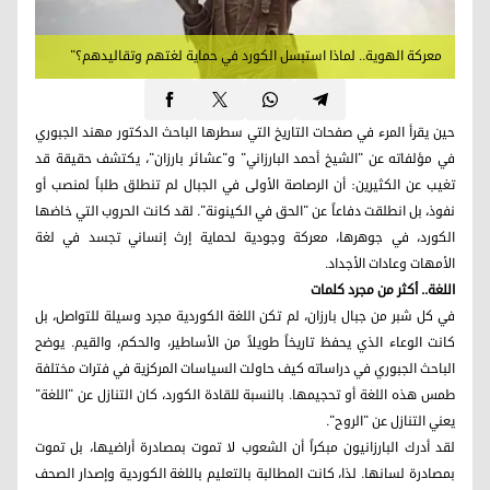
معركة الهوية.. لماذا استبسل الكورد في حماية لغتهم وتقاليدهم؟"
حين يقرأ المرء في صفحات التاريخ التي سطرها الباحث الدكتور مهند الجبوري
في مؤلفاته عن "الشيخ أحمد البارزاني" و"عشائر بارزان"، يكتشف حقيقة قد
تغيب عن الكثيرين: أن الرصاصة الأولى في الجبال لم تنطلق طلباً لمنصب أو
نفوذ، بل انطلقت دفاعاً عن "الحق في الكينونة". لقد كانت الحروب التي خاضها
الكورد، في جوهرها، معركة وجودية لحماية إرث إنساني تجسد في لغة
الأمهات وعادات الأجداد.
اللغة.. أكثر من مجرد كلمات
في كل شبر من جبال بارزان، لم تكن اللغة الكوردية مجرد وسيلة للتواصل، بل
كانت الوعاء الذي يحفظ تاريخاً طويلاً من الأساطير، والحكم، والقيم. يوضح
الباحث الجبوري في دراساته كيف حاولت السياسات المركزية في فترات مختلفة
طمس هذه اللغة أو تحجيمها. بالنسبة للقادة الكورد، كان التنازل عن "اللغة"
يعني التنازل عن "الروح".
لقد أدرك البارزانيون مبكراً أن الشعوب لا تموت بمصادرة أراضيها، بل تموت
بمصادرة لسانها. لذا، كانت المطالبة بالتعليم باللغة الكوردية وإصدار الصحف