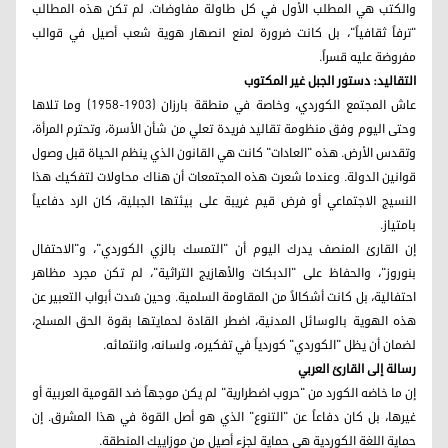
والكتب هي المطلب الأول في كل طاولة مفاوضات. لم تكن هذه المطالب
"ترفاً ثقافياً"، بل كانت ضرورة لمنع انصهار هوية شعب أصيل في قوالب
مفروضة عليه قسراً.
التقاليد: دستور الجبل غير المكتوب
عاش المجتمع الكوردي، وخاصة في منطقة بارزان (1903-1958) وما تلاها
وحتى اليوم وفق منظومة تقاليد فريدة تعلي من شأن الأسرة، وتحترم المرأة،
وتقدس الأرض. هذه "العادات" كانت هي القانون الذي ينظم الحياة قبل وصول
قوانين الدولة. وعندما شعرت هذه المجتمعات أن هناك محاولات لتفكيك هذا
النسيج الاجتماعي أو فرض قيم غريبة على بيئتها الجبلية، كان الرد دفاعياً
بامتياز.
إن القارئ المنصف يدرك اليوم أن "التمسك بالزي الكوردي"، و"الاحتفال
بنوروز"، والحفاظ على "الدبكات والأهازيج التراثية"، لم تكن مجرد مظاهر
احتفالية، بل كانت أشكالاً من المقاومة السلمية. وحين سُدت أبواب التعبير عن
هذه الهوية بالوسائل المدنية، اضطر القادة لحمايتها بقوة الحق المسلح،
لضمان أن يظل "الكوردي" كوردياً في تفكيره، ولسانه، وانتمائه.
رسالة إلى القارئ العربي
إن ما خاضه الكورد من "حروب اضطرارية" لم يكن موجهاً ضد القومية العربية أو
غيرها، بل كان دفاعاً عن "التنوع" الذي هو أصل القوة في هذا المشرق. إن
حماية اللغة الكوردية هي حماية لجزء أصيل من موزاييك المنطقة.