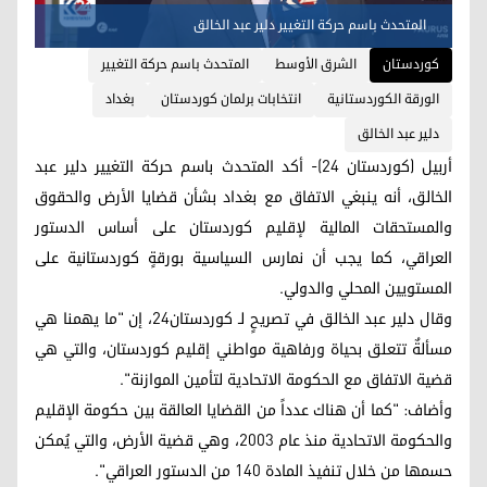
المتحدث باسم حركة التغيير دلير عبد الخالق
کوردستان
الشرق الأوسط
المتحدث باسم حركة التغيير
الورقة الكوردستانية
انتخابات برلمان كوردستان
بغداد
دلير عبد الخالق
أربيل (كوردستان 24)- أكد المتحدث باسم حركة التغيير دلير عبد
الخالق، أنه ينبغي الاتفاق مع بغداد بشأن قضايا الأرض والحقوق
والمستحقات المالية لإقليم كوردستان على أساس الدستور
العراقي، كما يجب أن نمارس السياسية بورقةٍ كوردستانية على
المستويين المحلي والدولي.
وقال دلير عبد الخالق في تصريحٍ لـ كوردستان24، إن "ما يهمنا هي
مسألةٌ تتعلق بحياة ورفاهية مواطني إقليم كوردستان، والتي هي
قضية الاتفاق مع الحكومة الاتحادية لتأمين الموازنة".
وأضاف: "كما أن هناك عدداً من القضايا العالقة بين حكومة الإقليم
والحكومة الاتحادية منذ عام 2003، وهي قضية الأرض، والتي يُمكن
حسمها من خلال تنفيذ المادة 140 من الدستور العراقي".