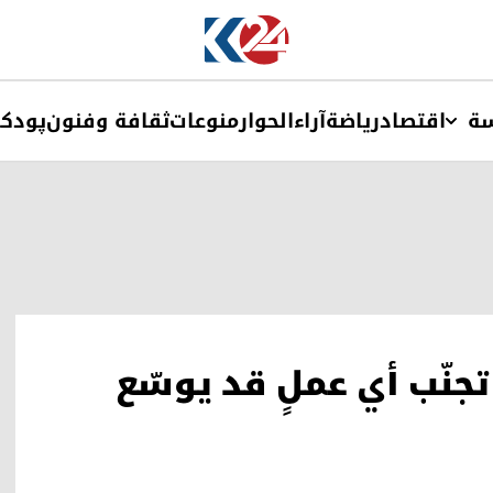
ة
اقتصاد
ریاضة
آراء
الحوار
منوعات
ثقافة وفنون
پودک
تجنّب أي عملٍ قد يوسّع