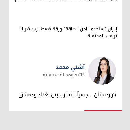
إيران تستخدم "أمن الطاقة" ورقة ضغط لردع ضربات
ترامب المحتملة
آشتي محمد
كاتبة ومحللة سياسية
آشتي محمد
كوردستان... جسراً للتقارب بين بغداد ودمشق