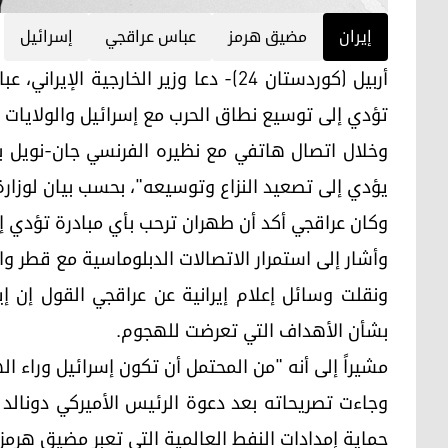
إيران
مضيق هرمز
عباس عراقجي
إسرائيل
أربيل (كوردستان 24)- دعا وزير الخارجي
تؤدي إلى توسيع نطاق الحرب مع إسرائيل والولايات ا
وخلال اتصال هاتفي مع نظيره الفرنسي جان-نويل بار
يؤدي إلى تصعيد النزاع وتوسيعه"، بحسب بيان لوزارة ا
وكان عراقجي أكد أن طهران ترحب بأي مبادرة تؤدي إ
وأشار إلى استمرار الاتصالات الدبلوماسية مع قطر 
ونقلت وسائل إعلام إيرانية عن عراقجي القول إن
بشأن الأهداف التي تعرضت للهجوم.
مشيراً إلى أنه "من المحتمل أن تكون إسرائيل وراء ا
وجاءت تصريحاته بعد دعوة الرئيس الأميركي دونالد
حماية إمدادات النفط العالمية التي تعبر مضيق هرمز،