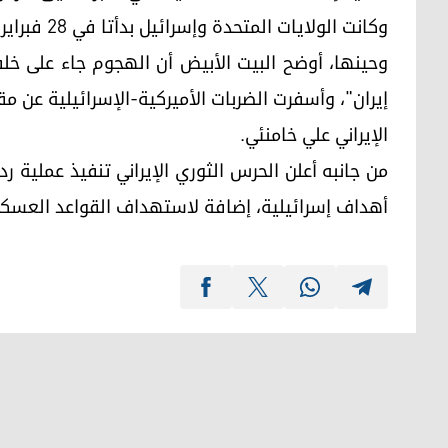
وكانت الولايات المتحدة وإسرائيل بدأتا في 28 فبراير (شباط)، عملية عسكرية واسعة النطاق ضد إيران.
وحينها، أوضح البيت الأبيض أن الهجوم جاء على خ
إيران"، وأسفرت الضربات الأميركية-الإسرائيلية عن م
الإيراني علي خامنئي.
من جانبه أعلن الحرس الثوري الإيراني تنفيذ عملية
أهداف إسرائيلية، إضافة لاستهداف القواعد العسكري