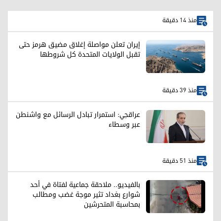
منذ 14 دقيقة
إيران تعلن مواصلة إغلاق مضيق هرمز حتى
تقبل الولايات المتحدة كل شروطها
منذ 39 دقيقة
عراقجي: استمرار تبادل الرسائل مع واشنطن
عبر وسطاء
منذ 51 دقيقة
بالفيديو.. ملاحقة جماعية لفتاة في أحد
شوارع بغداد تثير موجة غضب ومطالب
بمحاسبة المتحرشين