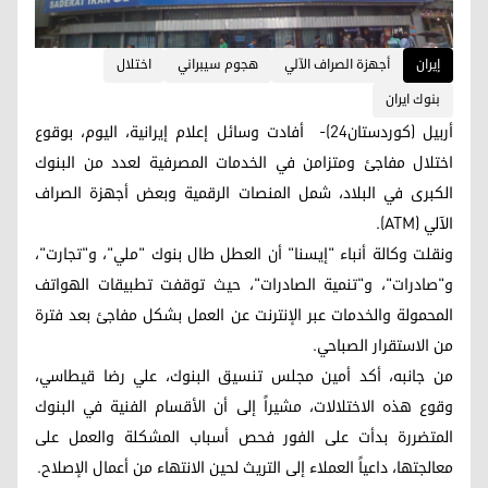
إيران
أجهزة الصراف الآلي
هجوم سيبراني
اختلال
بنوك ايران
أربيل (كوردستان24)- أفادت وسائل إعلام إيرانية، اليوم، بوقوع
اختلال مفاجئ ومتزامن في الخدمات المصرفية لعدد من البنوك
الكبرى في البلاد، شمل المنصات الرقمية وبعض أجهزة الصراف
الآلي (ATM).
ونقلت وكالة أنباء "إيسنا" أن العطل طال بنوك "ملي"، و"تجارت"،
و"صادرات"، و"تنمية الصادرات"، حيث توقفت تطبيقات الهواتف
المحمولة والخدمات عبر الإنترنت عن العمل بشكل مفاجئ بعد فترة
من الاستقرار الصباحي.
من جانبه، أكد أمين مجلس تنسيق البنوك، علي رضا قيطاسي،
وقوع هذه الاختلالات، مشيراً إلى أن الأقسام الفنية في البنوك
المتضررة بدأت على الفور فحص أسباب المشكلة والعمل على
معالجتها، داعياً العملاء إلى التريث لحين الانتهاء من أعمال الإصلاح.