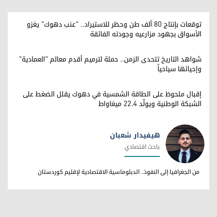
توقعات بإنتاج 80 ألف طن وحظر للاستيراد.. "عنب دهوك" يغزو
الأسواق بجهود مزارعيه وجودته الفائقة
شواهد التاريخ تتحدى الزمن.. حملة لترميم أقدم معالم "العمادية"
وإحيائها سياحياً
إقبال ملحوظ على الطاقة الشمسية في دهوك يقلل الضغط على
الشبكة الوطنية ويولّد 22.4 ميغاواط
هيفيدار شعبان
باحث اقتصادي
هيفيدار شعبان
من الجغرافيا إلى النفوذ.. الدبلوماسية الاقتصادية لإقليم كوردستان