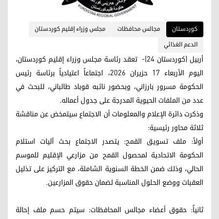
کوردستان
مجالس محافظات
مجلس وزراء إقليم كوردستان
الدعم الغذائي
أربيل (كوردستان 24)- تعقد رئاسة مجلس وزراء إقليم كوردستان،
اليوم الأربعاء 17 حزيران 2026، اجتماعاً اعتيادياً برئاسة رئيس
الحكومة مسرور بارزاني، وبحضور نائبه قوباد طالباني، للبحث في
عدد من الملفات الحيوية المدرجة على جدول أعماله.
وذكرت دائرة الإعلام والمعلومات أن الاجتماع سيتمخض عن مناقشة
ثلاثة محاور رئيسية:
أولاً: ملف تسويق القمح: يتصدر الاجتماع بحث آليات استلام
الحكومة الاتحادية لمحصول القمح من مزارعي الإقليم للموسم
الحالي، وذلك ضمن الخطة السنوية الشاملة، مع التركيز على تذليل
العقبات ووضع الحلول المناسبة لضمان حقوق المزارعين.
ثانياً: حقوق أعضاء مجالس المحافظات: سيتم حسم ملف إحالة