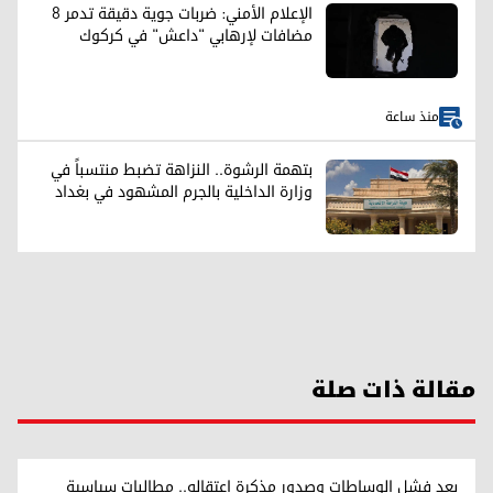
الإعلام الأمني: ضربات جوية دقيقة تدمر 8
مضافات لإرهابي "داعش" في كركوك
منذ ساعة
بتهمة الرشوة.. النزاهة تضبط منتسباً في
وزارة الداخلية بالجرم المشهود في بغداد
مقالة ذات صلة
بعد فشل الوساطات وصدور مذكرة اعتقاله.. مطالبات سياسية