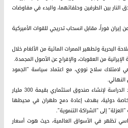
النار بين الطرفين وحلفائهما، والبدء في مفاوضات
ن إيران فوراً، مقابل انسحاب تدريجي للقوات الأميركية
حة البحرية وتطهير الممرات المائية من الألغام خلال
لإيرانية من العقوبات، والإفراج عن الأصول المجمدة.
ي لامتلاك سلاح نووي، مع اعتماد سياسة "الجمود
النهائي.
وكشف نائب الرئيس الأميركي عن مقترح ضخم قيد الدراسة لإنشاء صندوق استثماري بقيمة 300 مليار
ت خاصة دولية، بهدف إعادة دمج طهران في محيطها
"العزلة" إلى "الشراكة التنموية".
وماسي تظهر في الأسواق العالمية، حيث هوت أسعار