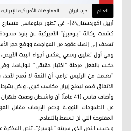
العالم
حرب ايران
المفاوضات الأمريكية الإيرانية
أربيل (كوردستان24)- في تطور دبلوم
كشفت وكالة "بلومبرغ" الأميركية عن بنود مسودة 
تهدف إلى إنهاء عقود من المواجهة ووضع حجر الأسا
وفي أول تعليق رسمي يعكس أجواء البيت الأبيض، أ
دخلت بالفعل مرحلة "اختبار حقيقي" لنواياها. و
"تعلمت من الرئيس ترامب أن الثقة لا تُمنح لأحد، 
الاتفاق صُمم ليمنح إيران مكاسب كبرى، ولكن بشرط 
وأضاف فانس (41 عاماً) أن واشنطن وضعت
عن الطموحات النووية ودعم الإرهاب مقابل العود
المفتوحة التي لن تسقط بالتقادم.
وبحسب النص الذي سربته "بلومبرغ"، تنص المذكرة على 