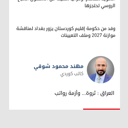
الروسي تحتجزها
وفد من حكومة إقليم كوردستان يزور بغداد لمناقشة
موازنة 2027 وملف التعيينات
مهند محمود شوقي
كاتب كوردي
مهند محمود شوقي
العراق : ثروة... وأزمة رواتب