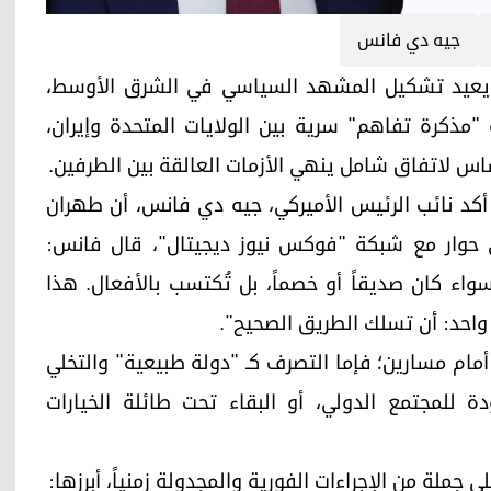
جيه دي فانس
اسي متسارع يعيد تشكيل المشهد السياسي في الشرق الأوسط،
"مذكرة تفاهم" سرية بين الولايات المتحدة وإيران،
س لاتفاق شامل ينهي الأزمات العالقة بين الطرفين.
كد نائب الرئيس الأميركي، جيه دي فانس، أن طهران
في حوار مع شبكة "فوكس نيوز ديجيتال"، قال فانس:
سواء كان صديقاً أو خصماً، بل تُكتسب بالأفعال. هذا
واحد: أن تسلك الطريق الصحيح".
 طهران أمام مسارين؛ فإما التصرف كـ "دولة طبيعية" والتخلي
ة للمجتمع الدولي، أو البقاء تحت طائلة الخيارات
جملة من الإجراءات الفورية والمجدولة زمنياً، أبرزها: