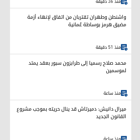
منذ 36 دقيقة
واشنطن وطهران تقتربان من اتفاق لإنهاء أزمة
مضيق هرمز بوساطة عُمانية
منذ 51 دقيقة
محمد صلاح رسميا إلى طرابزون سبور بعقد يمتد
لموسمين
منذ ساعة
ميرال دانيش: دميرتاش قد ينال حريته بموجب مشروع
القانون الجديد
منذ ساعة