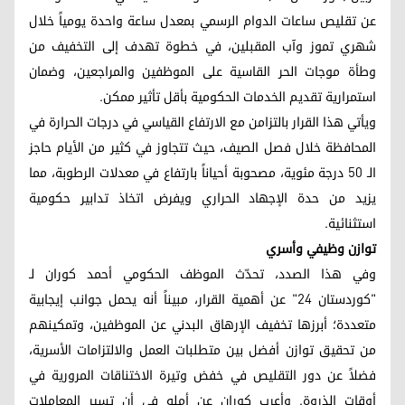
عن تقليص ساعات الدوام الرسمي بمعدل ساعة واحدة يومياً خلال
شهري تموز وآب المقبلين، في خطوة تهدف إلى التخفيف من
وطأة موجات الحر القاسية على الموظفين والمراجعين، وضمان
استمرارية تقديم الخدمات الحكومية بأقل تأثير ممكن.
ويأتي هذا القرار بالتزامن مع الارتفاع القياسي في درجات الحرارة في
المحافظة خلال فصل الصيف، حيث تتجاوز في كثير من الأيام حاجز
الـ 50 درجة مئوية، مصحوبة أحياناً بارتفاع في معدلات الرطوبة، مما
يزيد من حدة الإجهاد الحراري ويفرض اتخاذ تدابير حكومية
استثنائية.
توازن وظيفي وأسري
وفي هذا الصدد، تحدّث الموظف الحكومي أحمد كوران لـ
"كوردستان 24" عن أهمية القرار، مبيناً أنه يحمل جوانب إيجابية
متعددة؛ أبرزها تخفيف الإرهاق البدني عن الموظفين، وتمكينهم
من تحقيق توازن أفضل بين متطلبات العمل والالتزامات الأسرية،
فضلاً عن دور التقليص في خفض وتيرة الاختناقات المرورية في
أوقات الذروة. وأعرب كوران عن أمله في أن تسير المعاملات