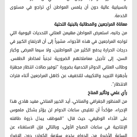
بانسيابية عالية دون أن يلمس المواطن أي تراجع في مستوى
الخدمة.
معاناة المراجعين والمطالبة بالبنية التحتية
من جانبه، استعرض المواطن مهيمن العتابي التحديات اليومية التي
تواجه المراجعين في هذه الأجواء، مشيراً إلى أن الارتفاع الكبير في
درجات الحرارة يدفع الكثير من المواطنين، ولا سيما المرضى وكبار
السن، إلى تأجيل معاملاتهم الضرورية تجنباً لمخاطر الطقس.
وطالب العتابي الدوائر الخدمية بضرورة "توفير صالات انتظار مجهزة
بأجهزة التبريد والتكييف للتخفيف عن كاهل المراجعين أثناء فترات
الانتظار".
رأي علمي وتأثير المناخ
من المنظور الجغرافي والمناخي، أيد الخبير المناخي مفيد هادي هذا
الإجراء، مؤكداً أن تقليص ساعات الدوام لن يؤثر بشكل ملموس
على الأداء الوظيفي، حيث قال: "الموظف يبذل ذروة طاقته
الإنتاجية في ساعات الصباح الأولى، وبالتالي فإن الاستغناء عن
الساعة الأخيرة من الدوام يخدم سلامة الكوادر دون الإضرار