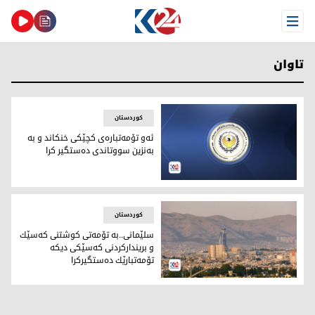
Open Menu
تاوان
کوردستان
ئەو تۆمەتبارەی کچێکی خنکاند و بە
بەنزین سووتاندی دەستگیر کرا
ئەو تۆمەتبارەی کچێکی خنکاند و بە بەنزین سووتاندی دەستگیر ک
کوردستان
سلێمانی..بە تۆمەتی كوشتنی‌ كەسێك‌
و برینداركردنی‌ كەسێكی‌ دیکە
تۆمەتبارێك دەستگیركرا
سلێمانی