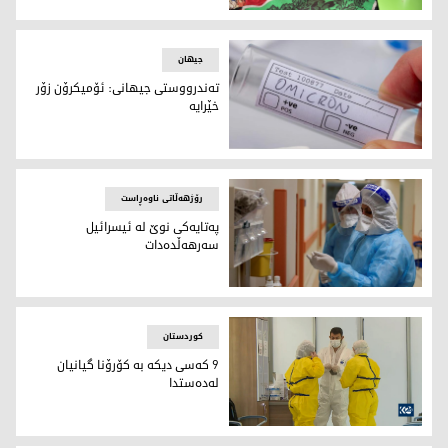
بەڕێوەبەری تەندروستی راپەڕین و بەڕێوەبەری نەخۆشخانەی قە
جیهان
ته‌ندرووستی جیهانی: ئۆمیكرۆن زۆر
خێرایه‌
پشكنینی ئۆمیكرۆن
رۆژهەڵاتی ناوەڕاست
په‌تایه‌كی نوێ له‌ ئیسرائیل
سه‌رهه‌ڵده‌دات
تیمێكی پزیشكی له‌ تاقیگه‌دا
کوردستان
9 كه‌سی دیكه‌ به‌ كۆرۆنا گیانیان
له‌ده‌ستدا
تیمێكی پزیشكی