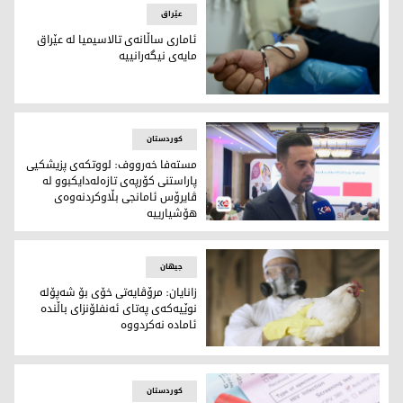
عێراق
ئاماری ساڵانەی تالاسیمیا لە عێراق
مایەی نیگەرانییە
نەخۆشێکی تالاسیمیا
کوردستان
مسته‌فا خه‌رووف: لووتكه‌ی پزیشكیی
پاراستنی كۆرپه‌ی تازه‌له‌دایكبوو له‌
ڤایرۆس ئامانجی بڵاوكردنه‌وه‌ی
هۆشیارییه‌
مسته‌فا خه‌رووف
جیهان
زانایان: مرۆڤایەتی خۆی بۆ شەپۆلە
نوێیەکەی پەتای ئەنفلۆنزای باڵندە
ئامادە نەکردووە
ئەنفلۆنزای باڵندە
کوردستان