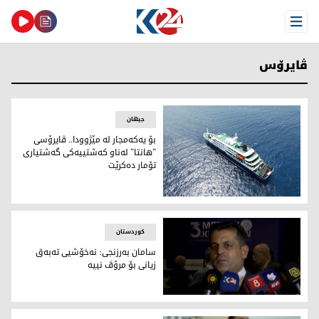
Open Menu
ڤایرۆس
جیهان
بۆ یەکەمجار لە مێژوودا.. ڤایرۆسی
"هانتا" لەناو کەشتییەکی گەشتیاری
تۆمار دەکرێت
بۆ یەکەمجار لە مێژوودا.. ڤایرۆسی "هانتا" لەناو کەشتییەکی گ
کوردستان
سامان به‌رزنجی: نه‌خۆشیی تەبەق
زیانی بۆ مرۆڤ نییه‌
سامان به‌رزنجی، وه‌زیری ته‌ندروستیی حكوومه‌تی هه‌رێمی كوردس