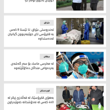
كۆریای باكوور تۆمار كرا
كیم جونگ ئون و دوو یاریده‌ده‌ری
عێراق
ته‌ندروستی عێراق: تا ئێستا 8 كه‌س
به‌ ڤایرۆسی تای خوێنبه‌ربوون گیانیان
له‌ده‌ستداوه‌
ئاماری مردووان به‌ ڤایرۆسی تای خوێنبه‌ربوون له‌ عێراق له‌ به‌رزبوو
جیهان
له‌ مه‌ترسی ماسك بۆ سه‌ر گه‌شه‌ی
به‌رده‌وامی منداڵان ده‌كۆڵرێته‌وه‌
منداڵانێك له‌ كاتی به‌ڕێوه‌چوونی ئۆڵۆمپیادی په‌كین ماسكیان به‌ستوو
کوردستان
بەهۆی ڤایرۆسێک لە قەڵادزێ زیاتر لە
460 کەس لە نەخۆشخانە خەوێندراون