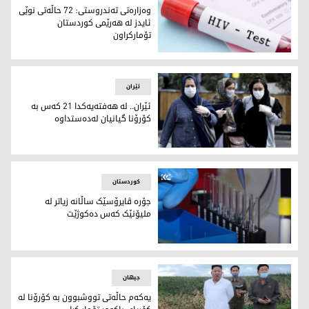
وەزارەتی تەندروستی: 72 حاڵەتی نوێی
ئایدز لە هەرێمی کوردستان
تۆمارکراون
وەزارەتی تەندروستی: 72 حاڵەتی نوێی ئایدز لە هەرێمی کوردستان تۆمارکراون
ئێران
ئێران.. لە هەفتەیەکدا 21 کەس بە
کۆرۆنا گیانیان لەدەستداوە
تووشبوون بە ڤایرۆسی کۆرۆنا لە ئێران و رۆژهەڵاتی کوردستان ز
کوردستان
جۆرە ڤایرۆسێک ساڵانە زیاتر لە
ملیۆنێک کەس دەکوژێت
جۆرە ڤایرۆسێک ساڵانە زیاتر لە ملیۆنێک کەس دەکوژێت
جیهان
یه‌كه‌م حاڵه‌تی تووشبوون به‌ كۆرۆنا له‌