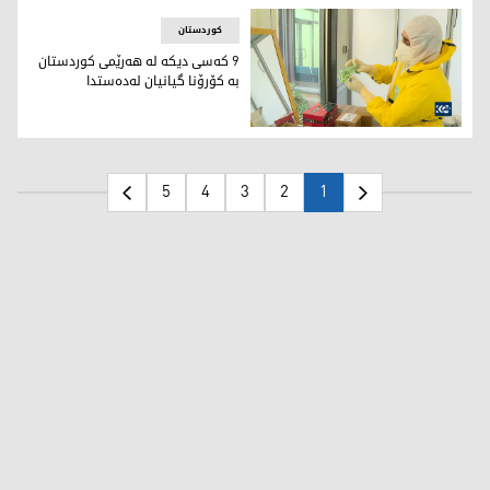
کوردستان
9 كه‌سی دیكه‌ له‌ هه‌رێمی كوردستان
به‌ كۆرۆنا گیانیان له‌ده‌ستدا
تاقیگه‌ی پشكنینی كۆرۆنا
5
4
3
2
1