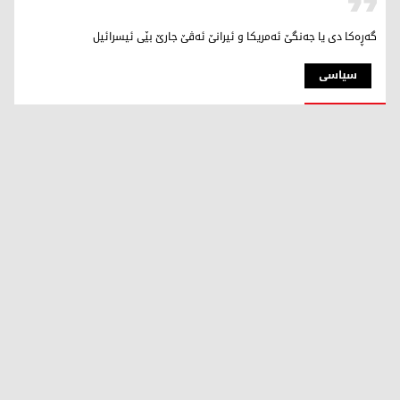
گەڕەکا دی یا جەنگێ ئەمریکا و ئیرانێ ئەڤێ جارێ بێی ئیسرائیل
سیاسی