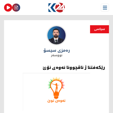
Open Menu
سیاسی
رەمزی سیسۆ
رەمزی سیسۆ
نووسەر
رێکەفتنا ژ ناڤچوونا نەوەی نۆێ