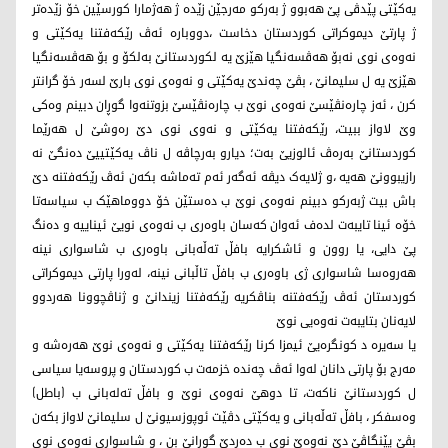
یەکێتی پێدڤی پێ هەبوو ژ بەرکو مەرجێن زێدە ژ هەژمارا کورسێین خۆ زێدەتر
ژ پارتێ دیموکراتی کوردستان دخاست ،دووبارە ئەڤ رێکەفتنا یەکێتی و
نەوەی نوی نەبۆ هەڤسەنگیا هێزێ یە لکوردستانێ بەلکۆ و بۆ هەڤسەنگیا
هێزێ یە ل سلیمانێ ، بڤێ چەندێ یەکێتی و نەوەی نوی بارێ لسەر خۆ گرانتر
کرن ، ئەز چارەنڤێسێ نەوەی نوێ ب چارەنڤێسێ بزوتنەوا گوڕان دبینم وەکی
وێ لاواز ببیت، رێکەفتنا یەکێتی و نەوی نوی دێ رەوشێ ل هەرێما
کوردستانێ بەرەڤ ئالوزیێ بەت؛ دیارو بەرچاڤە ل ناڤ یەکێتییێ دەنگێ نە
رازیبوونێ هەیە ،و ژلایەک دیڤە ئەگەر ئەم تەماشە بکەن ئەڤ رێکەفتنە دێ
باش بیت ژبەرکو دبینم نەوەی نوێ ب دەستێن خۆ دووماهێک ب سیاسەتا
خۆە ئینا تایبەت لدەف ئەوان کەسان باوەری ب نەوەی نویێ ئیناییە و دەنگ
پێ دایی، یا روون و ئاشکرایە بافڵ تەڵەبانی باوەری ب شاسواری نینە
هەروەسا شاسواری ژی باوەری ب بافڵ تاڵبانی نینە، لەورا پارتی دیموکراتی
کوردستان ئەڤ رێکەفتنە بناڤکریە رێکەفتنا زیندانێ و ژناڤچوونا هەردوو
لایەنان بتایبەت نەوەیی نوێ
یا سەیرە د کونگرەیێ ئیمزا کرنا رێکەفتنا یەکێتی و نەوەی نوێ هەرەشە و
مەرج بۆ پارتی دانان لەوا ئەڤ چەندە خزمەت ب کوردستان و پروسەیا سیاسی
ل کوردستانێ ناکەت، تا دوهێ نەوەی نوێ و بافڵ تەلەبانی ب (باطل)
وەسفکر ، بافڵ تەڵەبانی و یەکێتی دڤێت ئوپوزسیونێ ل سلیمانێ لاواز بکەن
بڤێ پێنگاڤێ دێ نەوەێ نوی ب دەردێ گورانێ بن ، و شاسواری نەوەی نوی