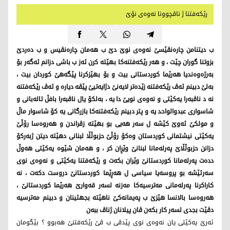
رێکەفتنا ژ ناڤچوونا نەوەی نۆێ
ب دیتنامن چارەنڤێسێ نەوەی نوێ دێ ب هەمان چارەنڤیس و ب دەردێ
بزوتنا گوران چێت ، و هەر رێکەفتنەکا بهێتە کرن ئەز ب باشی دزانم ئەگەر بۆ
بەرژەوەندیا هەرێما کوردستانی بیت و بۆ بهێزکرنا پێگەهێ کوردان بیت ،
بەلێ دبینم ئەڤ رێکەفتنە زێدەتر لایەنێ دژایەتیێ پێڤە دیارە و ئەڤ رێکەفتنە
نە د ناڤبەرا یەکێتی و نەوەی نویێ دا یە ، بەلکۆ یال ناڤبەرا بافڵ تالەبانی و
شاسواری عبدوالواحد یە و پتر دبینم رێکەفتنەکا بازرگانی یە کۆ شاسوار ماڵ
و مولکێ ئەوێ کێشە ل سەر هەیی بو بهێتە زڤراندن و هەروەسا رۆڵێ
یەکێتی نیشتمانی کوردستان وەکۆ رۆڵێ حزبوڵڵا لبنانی دهێتە دیتن ژبەرکۆ
دزانن حزبوڵڵاێ پەرلەمانا لبنانێ وێڕان کر ، و هەمان شێوە یەکێتی هەوڵ
ددەت پەرلەمانا کوردستانێ وێران بکەت و رێکەفتنا یەکێتی و نەوەی نوی
سەرئێشە بو پروسەیا سیاسی ل هەڕێما کوردستانێ دروست دکەت ، نە
کاراکرنا پەرلەمانی مەترسیەکا مەزنە لسەر قەوارێ هەرێما کوردستانێ ،
هەروەسا بالانسا هێزێ ب پەیمانەکێ ناهێتە بجهئینان و دبینم مەترسیە
دڤێت بجدی لسەر کار بکەن ڤان پیلانان ژناڤ ببەن
ئەرێ یەکێتی یان نەوەی نوی پێدڤی ب ڤێ رێکەفتنێ هەبوو ؟ بێگومان