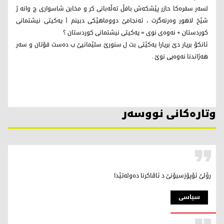
لسەر سفرەکا حازر پێشکەش بافڵ تەڵەبانی کر و مخابن شاسواری چ وانە ژ
شێخ لاهور وەرنەگرت ، ئەنجامێ دووماهێکی دبینم ( یەکیتی نیشتمانی
کوردستان + نەوەی نوی = یەکیتی نیشتمانی کوردستان ؟
ئانکۆ بریار دێ بریارا یەکێتی بت ل سنورێ سلێمانیێ ب دەست قۆتان و سەر
هەژاندنا نەوەیی نوێ .
وتارەکانی نووسەر
رۆلێ ئۆپۆزسیۆنێ د ئاڤاکرنا دەولەتێدا
سیاسی