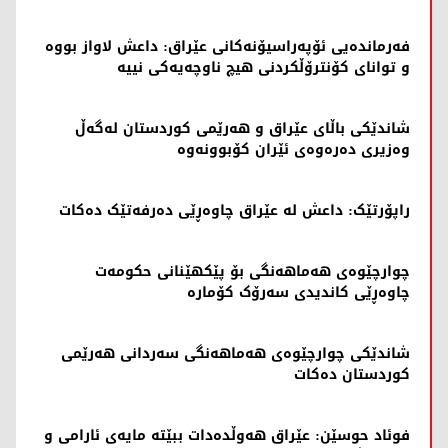
فەرماندەیی ئۆپەراسیۆنەکانی عێراق: داعش لاواز بووە
و توانای کۆنترۆڵکردنی هیچ ناوچەیەکی نییە
شاندێكی باڵای عێراق و هه‌رێمی كوردستان له‌گه‌ڵ
وه‌زیری ده‌ره‌وه‌ی ئێران كۆبوونه‌وه‌
راپۆرتێک: داعش لە عێراق چاوەڕێی دەرفەتێک دەکات
چوارچێوەی هەماهەنگی بۆ پێکهێنانی حکومەت
چاوەڕێی کاندیدی سەرۆک کۆمارە
شاندێکی چوارچێوەی هەماهەنگی سەردانی هەرێمی
کوردستان دەکات
فوئاد حوسێن: عێراق هەوڵدەدات ببێتە مایەی ئارامی و