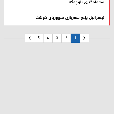
سەقامگیری ناوچەکە
ئیسرائیل پێنج سەربازی سووریای کوشت
5
4
3
2
1