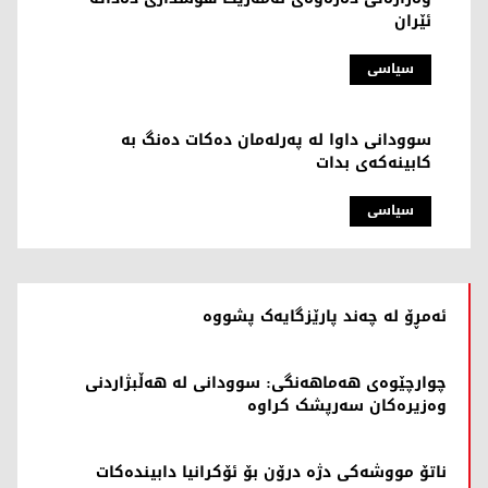
ئێران
سیاسی
سوودانی داوا لە پەرلەمان دەکات دەنگ بە
کابینەکەی بدات
سیاسی
ئەمڕۆ لە چەند پارێزگایەک پشووە
چوارچێوەی هەماهەنگی: سوودانی لە هەڵبژاردنی
وەزیرەکان سەرپشک کراوە
ناتۆ مووشەکی دژە درۆن بۆ ئۆکرانیا دابیندەکات