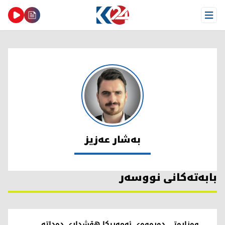
Open Menu
بەشار عەزیز
بەشار عەزیز
بابەتەکانی نووسەر
وەزارەتی دەرەوەی ئەمەریکا هۆشداری دەداتە