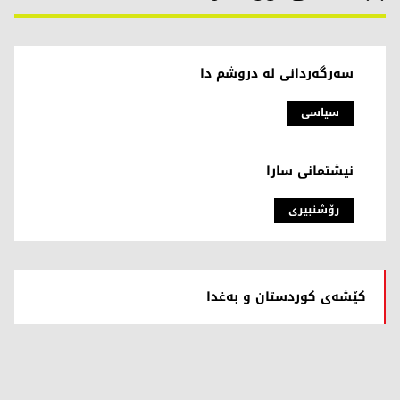
سەرگەردانی لە دروشم دا
سیاسی
نیشتمانی سارا
رۆشنبیری
کێشەی کوردستان و بەغدا