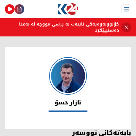
Open Menu
کۆبوونەوەیەکی تایبەت بە پرسی مووچە لە بەغدا
دەستیپێکرد
ئازار حسۆ
ئازار حسۆ
بابەتەکانی نووسەر