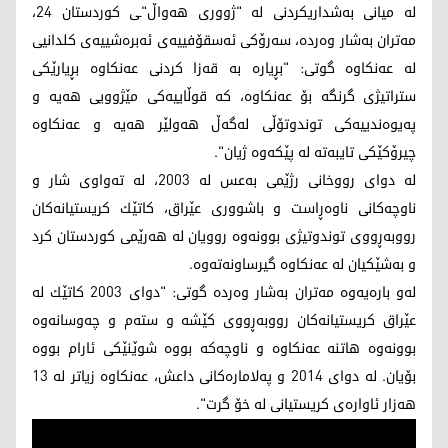
له‌ میانی به‌شداریكردنی له‌ "ژووری هه‌واڵ"ـی كوردستان 24،
مه‌تران به‌شار وه‌رده‌، سه‌رۆكی ئه‌سقۆفییه‌ی ئه‌بره‌شییه‌ی كلدانیی
له‌ عه‌نكاوه‌ گوتی: "بڕیاره‌ به‌ قه‌زا كردنی عه‌نكاوه‌‌ بڕیارێكی
ستراتیژی گرنگه‌ بۆ عه‌نكاوه‌، كه‌ قوڵاییه‌كی مێژوویی هه‌یه‌ و
په‌یوه‌ندییه‌كی توندوتۆڵی له‌گه‌ڵ هه‌ولێر هه‌یه‌ و عه‌نكاوه‌
چیرۆكێكی تایبه‌ته‌ له‌ پێكه‌وه‌ ژیان".
له‌ دوای رووخانی رژێمی به‌عس له‌ 2003، له‌ ته‌واوی شار و
ناوچه‌كانی ناوه‌ڕاست و باشووری عێراق، كاتێك كریستیانه‌كان
رووبه‌ڕووی توندوتیژی بوونه‌وه‌ روویان له‌ هه‌رێمی كوردستان كرد
و به‌شێكیان له‌ عه‌نكاوه‌ گیرساونه‌ته‌وه‌.
له‌و باره‌یه‌وه‌ مه‌تران به‌شار وه‌رده‌ گوتی: "دوای 2003 كاتێك له‌
عێراق كریستیانه‌كان رووبه‌ڕووی كێشه‌ و سته‌م و چه‌وسانه‌وه‌
بوونه‌وه‌ هاتنه‌ عه‌نكاوه‌ و ناوچه‌كه‌ بووه‌ شوێنێكی ئارام بووه‌
بۆیان. له‌ دوای 2014 و په‌لاماره‌كانی داعش، عه‌نكاوه‌ زیاتر له‌ 13
هه‌زار ئاواره‌ی كریستیانی له‌ خۆ گرت".