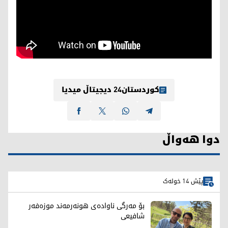
کوردستان24 دیجیتاڵ میدیا
دوا هەواڵ
پێش 14 خولەک
بۆ مەرگی ناوادەی هونەرمەند موزەفەر
شافیعی