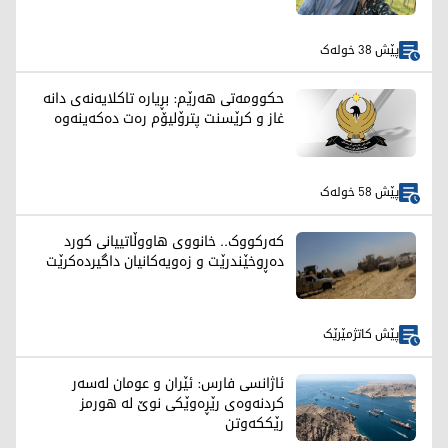
پێش 38 خولەک
حکوومەتی هەرێم: بڕیارە تاکلایەنەی دانە
غاز و کرێسنت پترۆلیۆم رەت دەکەینەوە
پێش 58 خولەک
کەرکووک.. خانووی هاووڵاتییانی کورد
دەڕوخێندرێت و زەویەکانیان داگیردەکرێت
پێش کاتژمێرێک
ئاژانسی فارس: ئێران و عومان لەسەر
کردنەوەی رێڕەوێکی نوێ لە هورمز
رێککەوتن