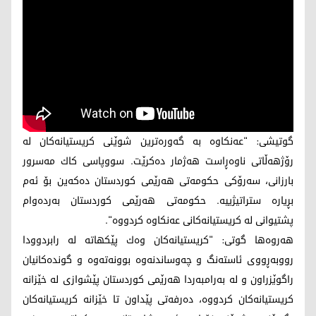
گوتیشی: "عه‌نكاوه‌ به‌ گه‌وره‌ترین شوێنی كریستیانه‌كان له‌
رۆژهه‌ڵاتی ناوه‌ڕاست هه‌ژمار ده‌كرێت. سووپاسی كاك مه‌سرور
بارزانی، سه‌رۆكی حكومه‌تی هه‌رێمی كوردستان ده‌كه‌ین بۆ ئه‌م
بڕیاره‌ ستراتیژییه‌. حكومه‌تی هه‌رێمی كوردستان به‌رده‌وام
پشتیوانی له‌ كریستیانه‌كانی عه‌نكاوه‌ كردووه"‌.
هه‌روه‌ها گوتی: "كریستیانه‌كان وه‌ك پێكهاته‌ له‌ رابردوودا
رووبه‌ڕووی ئاسته‌نگ و چه‌وساندنه‌وه‌ بوونه‌ته‌وه‌ و گونده‌كانیان
راگوێزراون و له‌ به‌رامبه‌ردا هه‌رێمی كوردستان پێشوازی له‌ خێزانه‌
كریستیانه‌كان كردووه‌، ده‌رفه‌تی پێداون تا خێزانه‌ كریستیانه‌كان