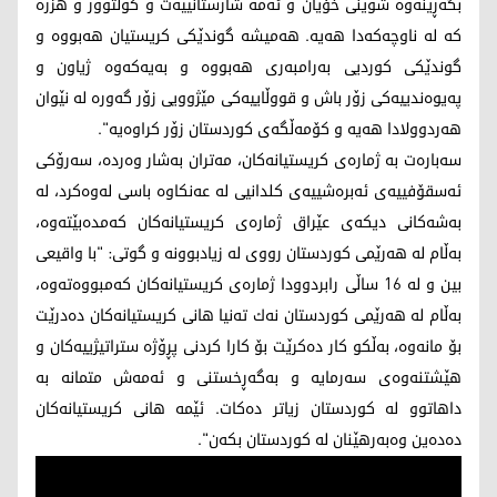
بگه‌ڕێنه‌وه‌ شوێنی خۆیان و ئه‌مه‌ شارستانییه‌ت و كولتوور و هزره‌
كه‌ له‌ ناوچه‌كه‌دا هه‌یه‌. هه‌میشه‌ گوندێكی كریستیان هه‌بووه‌ و
گوندێكی كوردیی به‌رامبه‌ری هه‌بووه‌ و به‌یه‌كه‌وه‌ ژیاون و
په‌یوه‌ندییه‌كی زۆر باش و قووڵاییه‌كی مێژوویی زۆر گه‌وره‌ له‌ نێوان
هه‌ردوولادا هه‌یه‌ و كۆمه‌ڵگه‌ی كوردستان زۆر كراوه‌یه"‌.
سه‌باره‌ت به‌ ژماره‌ی كریستیانه‌كان، مه‌تران به‌شار وه‌رده‌، سه‌رۆكی
ئه‌سقۆفییه‌ی ئه‌بره‌شییه‌ی كلدانیی له‌ عه‌نكاوه‌ باسی له‌وه‌كرد، له‌
به‌شه‌كانی دیكه‌ی عێراق ژماره‌ی كریستیانه‌كان كه‌مده‌بێته‌وه‌،
به‌ڵام له‌ هه‌رێمی كوردستان رووی له‌ زیادبوونه‌ و گوتی: "با واقیعی
بین و له‌ 16 ساڵی رابردوودا ژماره‌ی كریستیانه‌كان كه‌مبووه‌ته‌وه‌،
به‌ڵام له‌ هه‌رێمی كوردستان نه‌ك ته‌نیا هانی كریستیانه‌كان ده‌درێت
بۆ مانه‌وه‌، به‌ڵكو كار ده‌كرێت بۆ كارا كردنی پڕۆژه‌ ستراتیژییه‌كان و
هێشتنه‌وه‌ی سه‌رمایه‌ و به‌گه‌ڕخستنی و ئه‌مه‌ش متمانه‌ به‌
داهاتوو له‌ كوردستان زیاتر ده‌كات. ئێمه‌ هانی كریستیانه‌كان
ده‌ده‌ین وه‌به‌رهێنان له‌ كوردستان بكه‌ن".