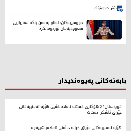
پێش کاتژمێرێک
حووسییەکان: لەناو یەمەن بنکە سەربازیی
سعوودیەمان بۆردومانکرد
بابەتەکانی پەیوەندیدار
کوردستان24 هۆکاری خستنە ئامادەباشیی هێزە ئەمنییەکانی
عێراق ئاشکرا دەکات
هێزە ئەمنییەکانی عێراق خرانە حاڵەتی ئامادەباشییەوە