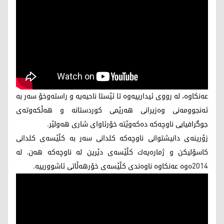
عه‌نكاوه‌، له‌ رووی ئیدارییه‌وه‌ تا ئێستا ناحیه‌یه‌ و راسته‌وخۆ سه‌ر به‌
ئه‌نجوومه‌نی وه‌زیرانی هه‌رێمی كوردستانه‌ و هه‌ڵكه‌وته‌ی
جوگرافیایی ناوچه‌كه‌ ده‌كه‌وێته‌ خۆرئاوای شاری هه‌ولێر.
زۆرینه‌ی دانیشتوانی ناوچه‌كه‌ كلدانی سه‌ر به‌ كڵێسه‌ی كلدانی
كاسۆلیكن و ژماره‌یه‌ك كڵێسه‌ی دێرین له‌ ناوچه‌كه‌ هه‌ن. له‌
2014ه‌وه‌ عه‌نكاوه‌ ناوه‌ندی كڵێسه‌ی خۆرهه‌ڵاتی ئاشوورییه‌.