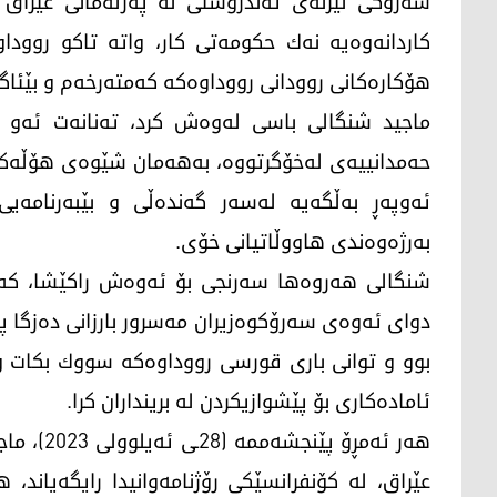
سەرۆکی لیژنەی تەندروستی لە پەرلەمانی عێراق ئ
كاردانه‌وه‌یه‌ نه‌ك حكومه‌تی كار، واته‌ تاكو روودا
هۆكاره‌كانی روودانی رووداوه‌كه‌ كه‌مته‌رخه‌م و بێئاگا
ماجید شنگالی باسی له‌وه‌ش كرد، ته‌نانه‌ت ئه‌و ن
حه‌مدانییه‌ی له‌خۆگرتووه‌، به‌هه‌مان شێوه‌ی هۆڵه‌كه
ئه‌وپه‌ڕ به‌ڵگه‌یه‌ له‌سه‌ر گه‌نده‌ڵی و بێبه‌رنامه‌ی
به‌رژه‌وه‌ندی هاووڵاتیانی خۆی.
شنگالی هه‌روه‌ها سه‌رنجی بۆ ئه‌وه‌ش راكێشا، كه
دوای ئه‌وه‌ی سه‌رۆكوه‌زیران مه‌سرور بارزانی ده‌زگا پ
بوو و توانی باری قورسی رووداوه‌كه‌ سووك بكات و
ئاماده‌كاری بۆ پێشوازیكردن له‌ برینداران كرا.
هه‌ر ئەمڕ
عێراق، لە کۆنفرانسێکی رۆژنامەوانیدا رایگەیاند