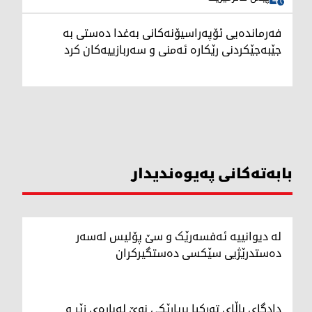
فەرماندەیی ئۆپەراسیۆنەکانی بەغدا دەستی بە
جێبەجێکردنی رێکارە ئەمنی و سەربازییەکان کرد
بابەتەکانی پەیوەندیدار
لە دیوانییە ئەفسەرێک و سێ پۆلیس لەسەر
دەستدرێژیی سێکسی دەستگیرکران
دادگای باڵای تورکیا بڕیارێکی نوێ لەبارەی زێڕ و