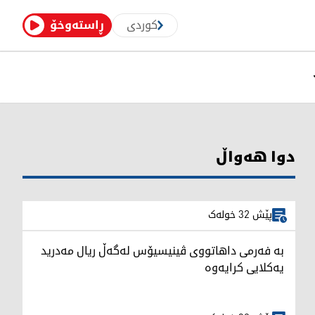
کوردی
ڕاستەوخۆ
دوا هەواڵ
پێش 32 خولەک
بە فەرمی داهاتووی ڤینیسیۆس لەگەڵ ریال مەدرید
یەکلایی کرایەوە