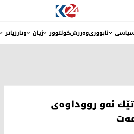
یاسی
ئابووری
وەرزش
کولتوور
ژیان
وتار
زیاتر
تێك ئه‌و رووداوه‌ی
مه‌ت