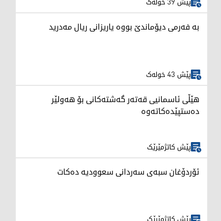
پێش 39 خولەک
بە فەرمی دیۆماندێ بووە یاریزانی ریال مەدرید
پێش 43 خولەک
هێڵی ئاسمانیی قەتەر گەشتەکانی بۆ هەولێر
دەستپێدەکاتەوە
پێش کاتژمێرێک
ئۆردۆغان سبەی سەردانی سعوودیە دەکات
پێش کاتژمێرێک