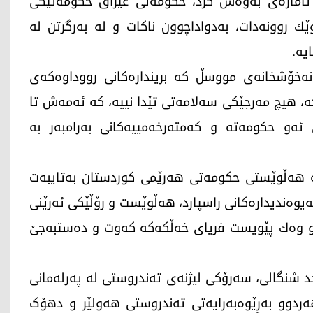
اماژه‌ی به‌وه‌ش كرد، حكومه‌تی عێراق حكومه‌تێكی
وێك روونه‌دات، به‌دواداچوون ناكات و له‌ به‌رگرتن له‌
یه‌.
ه‌خۆشخانه‌ی مووسڵ كه‌ برینداره‌كانی رووداوه‌كه‌ی
‌، هیچ مه‌رجێكی سه‌لامه‌تی تێدا نییه‌، كه‌ ئه‌مه‌ش تا
ی ئه‌و حكومه‌ته‌ و كه‌مته‌رخه‌مییه‌كانی به‌رامبه‌ر به‌
‌ هه‌ڵوێستی حكومه‌تی هه‌رێمی كوردستان به‌تایبه‌ت
ه‌یوه‌ندیداره‌كانی راسپارد، هه‌ڵوێست و رۆڵێكی ئه‌رێنی
 وه‌ك پێویست فریای خه‌ڵكه‌كه‌ كه‌وت و ده‌ستبه‌جێ
ۆ پێنجشەممە (28ـی ئەیلوولی 2023)، ماجد شنگالی، سەرۆکی لیژنەی تەندروستی لە پەرلەمانی
، هەردوو بەڕێوەبەرایەتی تەندروستی هەولێر و دهۆک