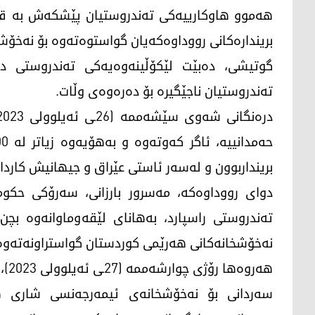
هەموو هاوکارییەکی تەندروستیان پێشکەش بە قورب
بریندارەکانی رووداوەکەیان گواستوەتەوە بۆ نەخۆش
گوتیشی، دەبێت لێكۆڵینەوەیەكی تەندروستی درو
تەندروستیان ناجێگیرە بۆ دەرەوەی وڵات.
برینداربوون و له‌سه‌ر ئاستی عێراق و جیهانیش كاردانه
دوای رووداوەکە، مەسرور بارزانی، سەرۆکی حکوم
تەندروستی راسپارد، بەهانای لێقەوماوانەوه‌ بچ
نەخۆشخانەکانی هەرێمی کوردستان گواستراونەتەوە
هەر
سه‌ردانی بۆ نه‌خۆشخانه‌ی ئیمه‌رجه‌نسی شاری هه‌