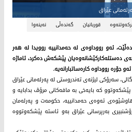
رلەمانی عێراق
كه‌وتنه‌وه‌
قوربانیان
گه‌نده‌ڵی
نه‌ینه‌وا
ت، ئه‌و رووداوه‌ی له‌ حه‌مدانییه‌ روویدا له‌ هه‌ر
ه‌ی ده‌ستله‌كاركێشانه‌وه‌یان پێشكه‌ش ده‌كرد، ئاماژه‌
 جۆره‌ رووداوه‌ كاره‌ساتبارانه‌یه‌.
ه‌ 28ـی ئه‌یلوولی 2023) ماجید شنگالی، سەرۆکی لیژنەی تەندروستی لە پەرلەمانی عێراق
ه‌ هه‌ر وڵاتێكی پێشكه‌وتوو كه‌ بایه‌خی به‌ مافه‌كانی مرۆڤ بدابایه‌ و
اوشێوه‌ی ئه‌وه‌ی حه‌مدانییه‌، حكومه‌ت و په‌رله‌مان
رۆشنبیری به‌رپرسانی عێراق به‌و ئاسته‌ پێشكه‌وتووه‌