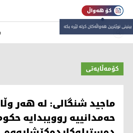
کۆ هەواڵ
 بینینی نوێترین هەواڵەکان کرتە لێرە بکە
س
کۆمەڵایەتی
ماجید شنگالی: له‌ هه‌ر وڵا
حه‌مدانییه‌ روویبدایه‌ حكو
ده‌ستیله‌كارده‌كێشایه‌وه‌