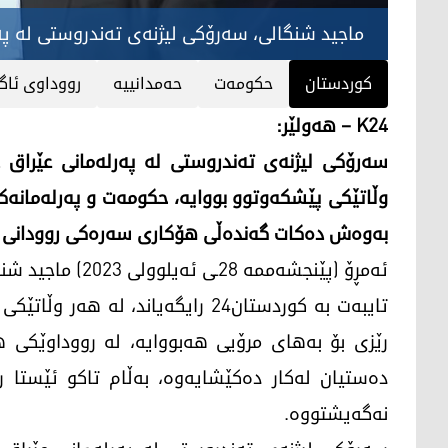
ماجید شنگالی، سەرۆکی لیژنەی تەندروستی لە پە
کوردستان
حكومه‌ت
حه‌مدانییه‌
رووداوی ئاگر
K24 – هەولێر:
سەرۆکی لیژنەی تەندروستی لە پەرلەمانی عێراق ده‌ڵێ
وڵاتێكی پێشكه‌وتوو بووایه‌، حكومه‌ت و په‌رله‌مانه‌ك
به‌وه‌ش ده‌كات گه‌نده‌ڵی هۆكاری سه‌ره‌كی روودانی ئه‌و
ئه‌مڕۆ (پێنجشه‌مم
تایبه‌ت به‌ كوردستان24 رایگه‌یاند، ل
رێزی بۆ به‌های مرۆیی هه‌بووایه‌، له‌ رووداوێكی ه
ده‌ستیان له‌كار ده‌كێشایه‌وه‌، به‌ڵام تاكو ئێستا 
نه‌گه‌یشتووه‌.