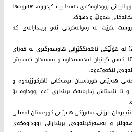
انییانی رووداوەکەی حەمدانییە کردووە، هەروەها
خانەکانی هەولێر و دهۆک.
ست بكرێت لە رەوانەكردنی ئەو بریندارانەی کە
درەنگانی شه‌وی سێشەممە (26ـی ئەیلوولی 2023) له‌ هۆڵێكی ئاهه‌نگگێڕانی هاوسه‌رگیری له‌ قه‌زای
حه‌مدانییه‌، ئاگر كه‌وته‌وه‌ و به‌هۆیه‌وه‌ زیاتر له‌ 100 كه‌س گیانیان له‌ده‌ستداوه ‌و به‌سه‌دان كه‌سیش
‌وه‌ی لێكه‌وته‌وه‌.
ەتی هەرێمی کوردستان تیمەکانی ئاگرکوژێنەوە و
ن و تا ئێستاش ژمارەیەک برینداری ئەو رووداوە بۆ
.
وەها رۆژی چوارشەممە (27ـی ئەیلوولی 2023)، نێچیرڤان بارزانی، سەرۆکی هەرێمی کوردستان له‌میانی
ولێر و به‌سه‌ركردنه‌وه‌ی بریندارانی رووداوه‌كه‌ی