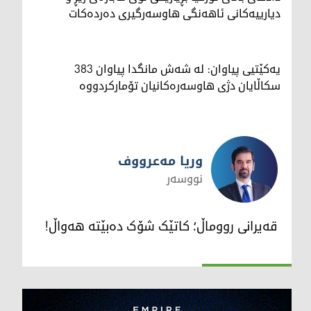
دیارییەکانی ئاهەنگی هاوسەرگیری دەردەکات
یەکێتیی پیاوان: لە شەش مانگدا پیاوان 383
سکاڵایان دژی هاوسەرەکانیان تۆمارکردووە
وریا مەعرووف
نووسەر
وریا مەعرووف
قەیرانی رووماڵ؛ کاتێک شۆک دەبێتە هەواڵ!