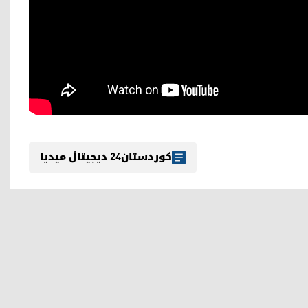
کوردستان24 دیجیتاڵ میدیا