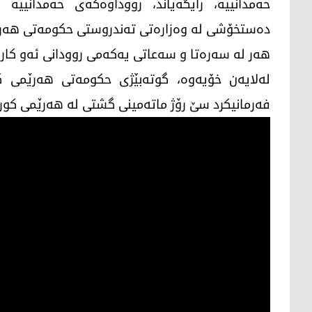
حه‌مدانییه‌، رایگه‌یاند، رووداوه‌كه‌ی حه‌مدانیی
ده‌ستخۆشی له‌ وه‌زاره‌تی ته‌ندروستی حكومه‌تی هه‌رێ
هه‌ر له‌ سه‌ره‌تا و سه‌عاتی یه‌كه‌می روودانی ئه‌و كاره
لەلایەن خۆیەوە، گوته‌بێژی حكومه‌تی هه‌رێمی ك
فەرمانیکرد سێ رۆژ ماتەمینی گشتی لە هەرێمی کورد