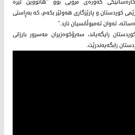
ه‌ كاره‌ساتێكی گه‌وره‌ی مرۆیی بوو "هاتووین لێره‌
می كوردستان و پارێزگاری هه‌ولێر بكه‌م، كه‌ به‌ڕاستی
‌ساته‌، ئه‌وان ئه‌مبوڵانسیان نارد."
وردستان رایگەیاند، سەرۆکوەزیران مەسرور بارزانی
ستان رابگەیه‌ندرێت.