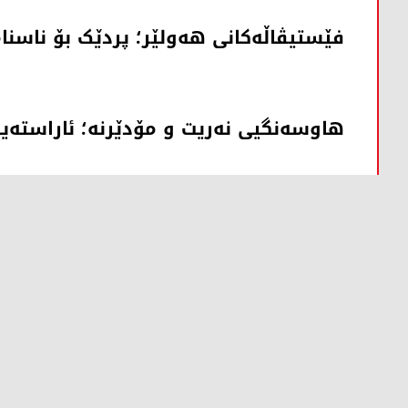
فێستیڤاڵەکانی هەولێر؛ پردێک بۆ ناسنا
هاوسەنگیی نەریت و مۆدێرنە؛ ئاراست