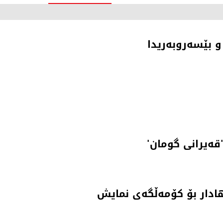
و بێسەروبەریدا
'قەیرانی گومان'
ادار بۆ کۆمەڵگەی نمایش