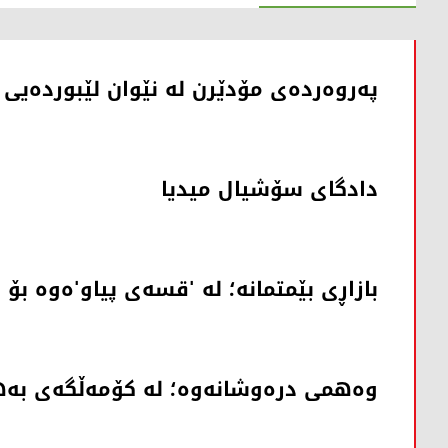
پەروەردەی مۆدێرن لە نێوان لێبوردەیی 
دادگای سۆشیال میدیا
بازاڕی بێمتمانە؛ لە 'قسەی پیاو'ەوە بۆ 
وەهمی درەوشانەوە؛ لە کۆمەڵگەی بەه