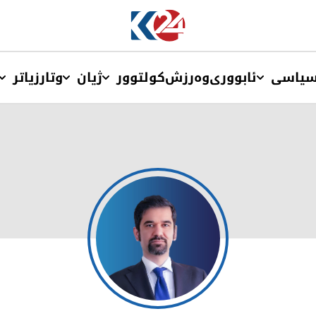
یاسی
ئابووری
وەرزش
کولتوور
ژیان
وتار
زیاتر
وریا مەعرووف