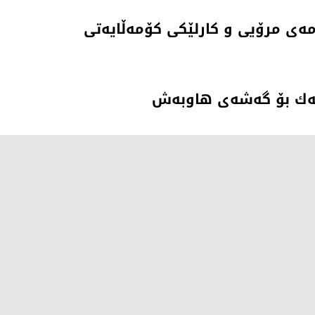
مەی مرۆیی و کارلێکی کۆمەڵایەتی
ەیەك بۆ گەشەی هاوبەش