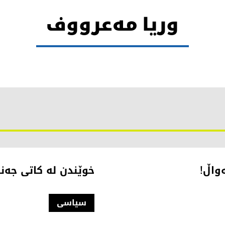
وریا مەعرووف
واڵ!
خوێندن لە کاتی جە
سیاسی