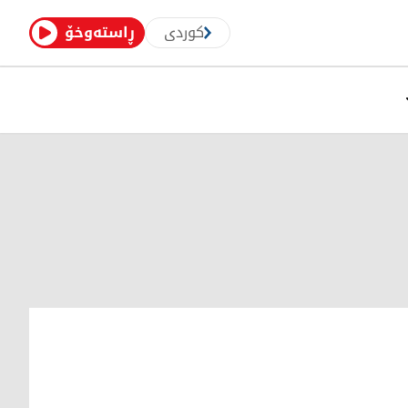
کوردی
ڕاستەوخۆ