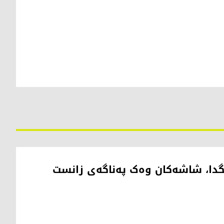
نگدا، شاشەکان وەک پەناگەی زانست