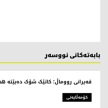
بابەتەکانی نووسەر
قەیرانی رووماڵ؛ کاتێک شۆک دەبێتە هە
کۆمەڵایەتی