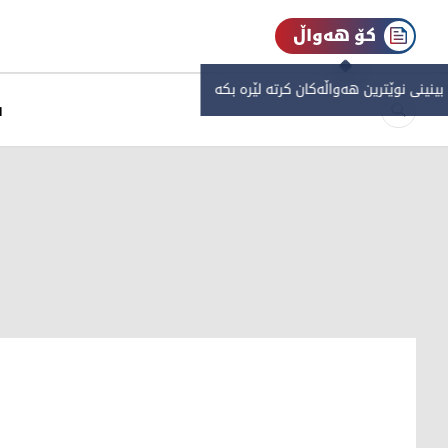
کۆ هەواڵ
 بینینی نوێترین هەواڵەکان کرتە لێرە بکە
س