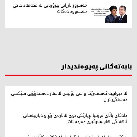
مەسرور بارزانی پیرۆزبایی لە محەمەد حاجی
مەحموود دەکات
بابەتەکانی پەیوەندیدار
لە دیوانییە ئەفسەرێک و سێ پۆلیس لەسەر دەستدرێژیی سێکسی
دەستگیرکران
دادگای باڵای تورکیا بڕیارێکی نوێ لەبارەی زێڕ و دیارییەکانی
ئاهەنگی هاوسەرگیری دەردەکات