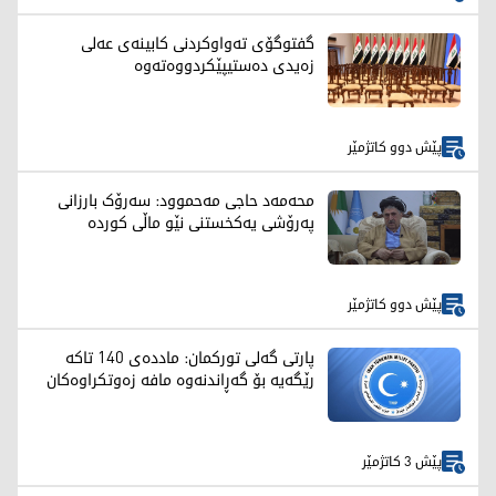
گفتوگۆی تەواوكردنی كابینەی عەلی
زەیدی دەستیپێكردووەتەوە
پێش دوو کاتژمێر
محەمەد حاجی مەحموود: سەرۆک بارزانی
پەرۆشی یەکخستنی نێو ماڵی کوردە
پێش دوو کاتژمێر
پارتی گەلی تورکمان: ماددەی 140 تاکە
رێگەیە بۆ گەڕاندنەوە مافە زەوتکراوەکان
پێش 3 کاتژمێر