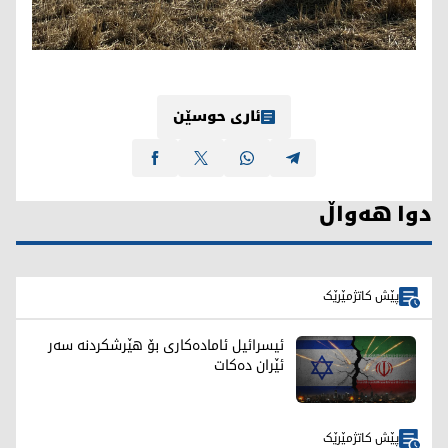
ئاری حوسێن
دوا هەواڵ
پێش کاتژمێرێک
ئیسرائیل ئامادەکاری بۆ هێرشکردنە سەر
ئێران دەکات
پێش کاتژمێرێک