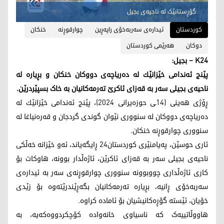
گۆڕستانێک لە ناحیەی بجیل
کوردستان
ئیدارەی سەربەخۆی راپەڕین
چوارقوڕنە
خنکان
دوکان
هەرێمی کوردستان
K24 – بجیل:
پێنج ئه‌ندامی خێزانێك له‌ ده‌ریاچه‌ی دووكان خنكان و بڕیارە لە
ناحیەی بجیلی سەر بە قەزای ئاکرێ تەرمەکانیان بە خاک بسپێردرێن.
ڕۆژی هه‌ینی (14ـی حوزه‌یرانی 2024)، پێنج ئه‌ندامی خێزانێك له‌
ده‌ریاچه‌ی دووكان له‌ سنووری نێوان گوندی گردجان و قه‌ره‌نیاغا له‌
سنووری چوارقوڕنه‌ خنكان.
ئاری حوسێن، پەیامنێری کوردستان24 ڕایگەیاند، ئەو خێزانە خەڵکی
ناحیەی بجیلی سەر بە قەزای ئاکرێن، ئاژەڵدار بوونە، هاوکات بۆ
کاری ئاژەڵداری چووبوونە سنووری چوارقوڕنەی سەر بە ئیدارەی
سەربەخۆی ڕانیە، بڕیارە تەرمەکانیان بگەڕێندرێتەوە بۆ زێدی
خۆیان، ئێستە گۆڕەکانیشیان بۆ ئامادە کراوە.
هاووڵاتییەک کە ناسیاوی خانەوادە کۆچکردووەکەیە، بە