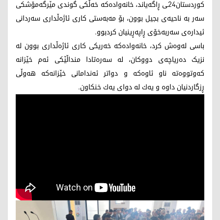
کوردستان24ـی ڕاگەیاند، خانەوادەکە خەڵکی گوندی مێرگەمۆشکی
سەر بە ناحیەی بجیل بوون، بۆ مەبەستی کاری ئاژەڵداری سەردانی
ئیدارەی سەربەخۆی ڕاپەڕینیان کردبوو.
باسی لەوەش کرد، خانەوادەکە خەریکی کاری ئاژەڵداری بوون لە
نزیک دەریاچەی دووکان، له‌ سه‌ره‌تادا منداڵێكی ئه‌م خێزانه‌
كه‌وتووه‌ته‌ ناو ئاوه‌كه‌ و دواتر ئه‌ندامانی خێزانه‌كه‌ هه‌وڵی
ڕزگاردنیان داوه‌ و یه‌ك له‌ دوای یه‌ك خنكاون.