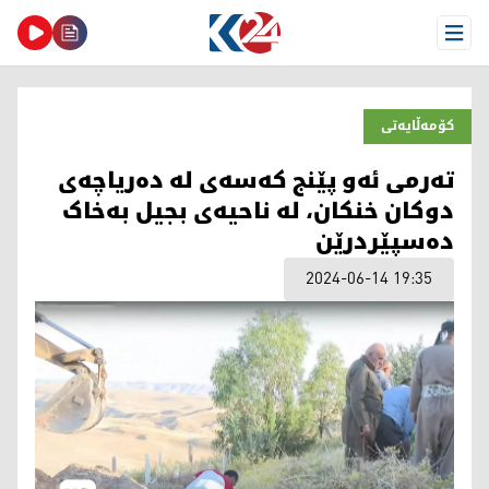
Open Menu
کۆمەڵایەتی
تەرمی ئەو پێنج کەسەی لە دەریاچەی
دوکان خنکان، لە ناحیەی بجیل بەخاک
دەسپێردرێن
2024-06-14 19:35