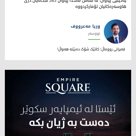
یەکێتیی پیاوان: لە شەش مانگدا پیاوان 383 سکاڵایان دژی
هاوسەرەکانیان تۆمارکردووە
وریا مەعرووف
نووسەر
وریا مەعرووف
قەیرانی رووماڵ؛ کاتێک شۆک دەبێتە هەواڵ!