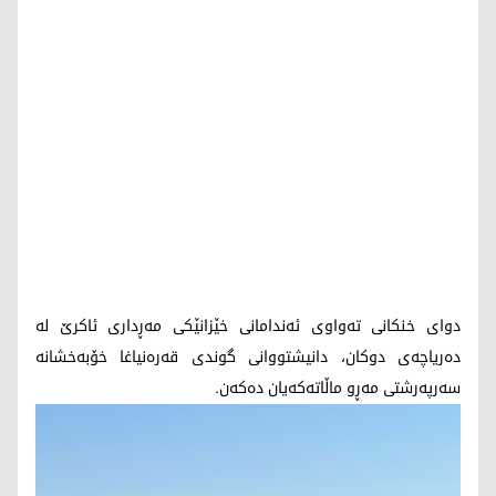
دوای خنکانی تەواوی ئەندامانی خێزانێکی مەڕداری ئاکرێ لە
دەریاچەی دوکان، دانیشتووانی گوندی قەرەنیاغا خۆبەخشانە
سەرپەرشتی مەڕو ماڵاتەکەیان دەکەن.