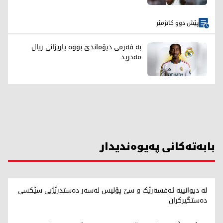
پێش دوو کاتژمێر
بە فەرمی دیۆماندێ بووە یاریزانی ریال
مەدرید
بابەتەکانی پەیوەندیدار
لە دیوانییە ئەفسەرێک و سێ پۆلیس لەسەر دەستدرێژیی سێکسی
دەستگیرکران