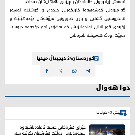
ئەمەش زیادبوونی حاڵەتەكان بەڕێژەی 80% نیشان دەدات.
گەرمبوونی کەشوهەوا کاریگەریی جیددی و کوشندە لەسەر
تەندروستیی گشتیی و باری دەروونیی مرۆڤەکان جێدەھێڵێت و
زۆربەی قوربانیانی توندوتیژیش کە بەهۆی ئەم دۆخەوە دروست
دەبێت، وەک هەمیشە ئافره‌تانن.
کوردستان24 دیجیتاڵ میدیا
دوا هەواڵ
پێش 43 خولەک
عێراق هێزەکانی خستە ئامادەباشیەوە،
سعوودیەش دەڵێت هێرشمان بکرێتە سەر