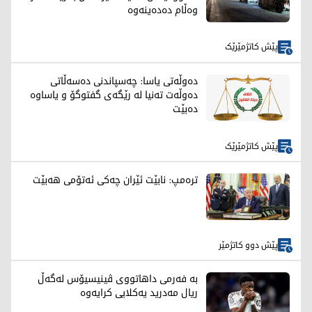
وەڵام دەدەینەوە
پێش کاتژمێرێک
دەوڵەتی یاسا: چەسپاندنی دەسەڵاتی
دەوڵەت تەنیا لە رێگەی گفتوگۆ و یاساوە
دەبێت
پێش کاتژمێرێک
ترەمپ: نابێت ئێران چەکی ئەتۆمی هەبێت
پێش دوو کاتژمێر
بە فەرمی داهاتووی ڤینیسیۆس لەگەڵ
ریال مەدرید یەکلایی کرایەوە