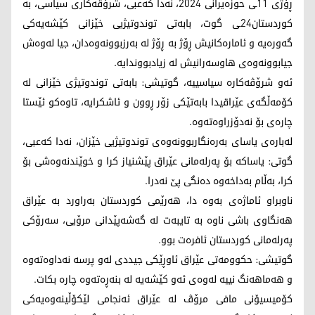
ڕۆژی 11ـی حوزه‌یرانی 2024، نەدا كەعبی، شرۆڤەکاری سیاسی، بە
کوردستان24ـی گوت، بابەتی توندوتیژیی خێزانی کێشەیەکی
گەورەیە و ئامارەکانیش ڕۆژ بە ڕۆژ لە بەرزبوونەوەدان، جیا لەوەش
جیابوونەوەی هاوسەرانیش لە زیادبووندایە.
ئەو شرۆڤەکارە سیاسییە، گوتیشی: بابەتی توندوتیژی خێزانی لە
کۆمەڵگەی عێراقیدا بابەتێکی زۆر ڕوون و ئاشکرایە، تاوەکو ئێستا
چارەی بۆ نەدۆزراوەتەوە.
لەبارەی یاسای بەرەنگاربوونەوەی توندوتیژیی خێزان، نەدا كەعبی،
گوتی: یاساکە بۆ پەرلەمانی عێراق پێشنیاز کرا و خوێندنەوەشی بۆ
کرا، بەڵام بەداخەوە دەنگی پێ نەدرا.
ناوبراو ئاماژەی بەوە دا، هەرێمی کوردستان بەراورد بە عێراق
هەنگاوی باشی ناوە بە تایبەت لە گەشەپێدانی مرۆیی، سەرۆکی
پەرلەمانی کوردستان ئافرەت بوو.
گوتیشی: حکوومەتی عێراق ئاوڕێکی جیددی لەو پرسە نەداوەتەوە
و هەماهەنگ نییە لەوەی ئەو کێشەیە لە بنەڕەتەوە چارە بکات.
کۆمیسیۆنی مافی مرۆڤ لە عێراق ئەنجامی لێکۆڵینەوەیەکی