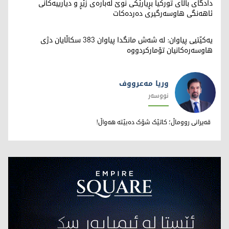
دادگای باڵای تورکیا بڕیارێکی نوێ لەبارەی زێڕ و دیارییەکانی
ئاهەنگی هاوسەرگیری دەردەکات
یەکێتیی پیاوان: لە شەش مانگدا پیاوان 383 سکاڵایان دژی
هاوسەرەکانیان تۆمارکردووە
وریا مەعرووف
نووسەر
وریا مەعرووف
قەیرانی رووماڵ؛ کاتێک شۆک دەبێتە هەواڵ!