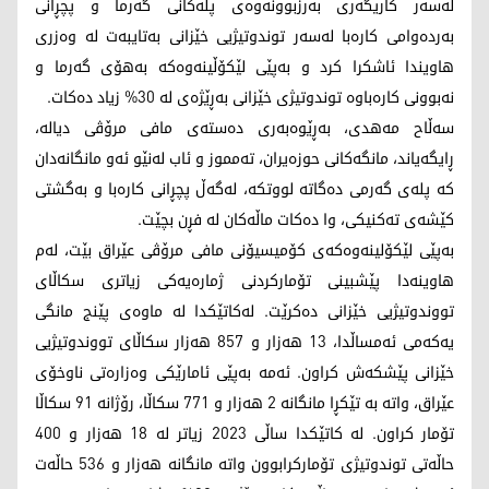
لەسەر کاریگەری بەرزبوونەوەی پلەکانی گەرما و پچڕانی
بەردەوامی کارەبا لەسەر توندوتیژیی خێزانی بەتایبەت لە وەزری
ھاویندا ئاشکرا كرد و بەپێی لێكۆڵینەوەكە بەھۆی گەرما و
نەبوونی كارەباوە توندوتیژی خێزانی بەڕێژەی لە 30% زیاد دەكات.
سەڵاح مەهدی، بەڕێوەبەری دەستەی مافی مرۆڤی دیالە،
ڕایگەیاند، مانگەکانی حوزەیران، تەمموز و ئاب لەنێو ئەو مانگانەدان
کە پلەی گەرمی دەگاتە لووتکە، لەگەڵ پچڕانی کارەبا و بەگشتی
كێشەی تەكنیكی، وا دەکات ماڵەکان لە فڕن بچێت.
بەپێی لێكۆلینەوەكەی كۆمیسیۆنی مافی مرۆڤی عێراق بێت، لەم
ھاوینەدا پێشبینی تۆماركردنی ژمارەیەكی زیاتری سکاڵای
تووندوتیژیی خێزانی دەكرێت. لەكاتێكدا لە ماوەی پێنج مانگی
یەکەمی ئەمساڵدا، 13 هەزار و 857 هەزار سکاڵای تووندوتیژیی
خێزانی پێشکەش کراون. ئەمە بەپێی ئامارێكی وەزارەتی ناوخۆی
عێراق، واتە بە تێکڕا مانگانە 2 هەزار و 771 سکاڵا، رۆژانە 91 سکاڵا
تۆمار کراون. لە كاتێكدا ساڵی 2023 زیاتر لە 18 ھەزار و 400
حاڵەتی توندوتیژی تۆماركرابوون واتە مانگانە ھەزار و 536 حاڵەت