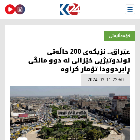
Open Menu
کۆمەڵایەتی
عێراق.. نزیكه‌ی 200 حاڵه‌تی
توندوتیژیی خێزانی له‌ دوو مانگی
ڕابردوودا تۆمار كراوه‌
2024-07-11 22:50