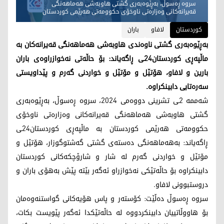
سروە ڕەسوڵ، بەڕێوەبەری گشتی هاوبەشی هەماهەنگی
قەیرانەکانی وەزارەتی ناوخۆی حکوومەتی هەرێمی کوردستان
کوردستان
لافاو
باران
بەڕێوەبەری گشتی ناوەندی هاوبەشی هەماهەنگی قەیرانەکان بە
ماڵپەڕی کوردستان24ـی ڕاگەیاند: بۆ حاڵەتی نەخوازراوەی باران
بارین و لافاو، هۆتێل و مۆتێل و خواردنی گەرم و پێداویستی
سەرەتایی دابینکراوە.
شەممە 2ـی تشرینی دووەمی 2024، سروە ڕەسوڵ، بەڕێوەبەری
گشتی هاوبەشی هەماهەنگی قەیرانەکانی وەزارەتی ناوخۆی
حکوومەتی هەرێمی کوردستان بە ماڵپەڕی کوردستان24ـی
ڕاگەیاند: بەهەماهەنگی دەستەی گشتی گەشتوگوزار، هۆتێل و
مۆتێل و خواردنی گەرم لە شار و شارۆچکەکانی کوردستان
دابینکراوە بۆ حاڵەتێکی نەخوازراو ئەگەر بێتە پێش بەهۆی باران و
دروستبوونی لافاو.
سروە ڕەسوڵ دەڵێت: کۆستەر و پاس هۆیەکانی گواستنەوەمان
بۆ هاووڵاتییان دابینکردووە لە حاڵەتێکدا ئەگەر پێویست بکات،