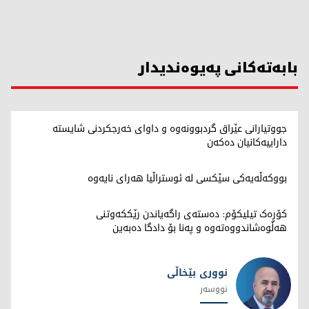
بابەتەکانی پەیوەندیدار
جووتیارانی عێراق گردبوونەوە و داوای خەرجکردنی شایستە
داراییەکانیان دەکەن
بووکەڵەیەکی سێکسی لە ئوستراڵیا هەرای نایەوە
کۆڕەک تیلیکۆم: دەستەی راگەیاندن رێککەوتنی
هەڵوەشاندووەتەوە و پەنا بۆ دادگا دەبەین
نووری بێخاڵی
نووسەر