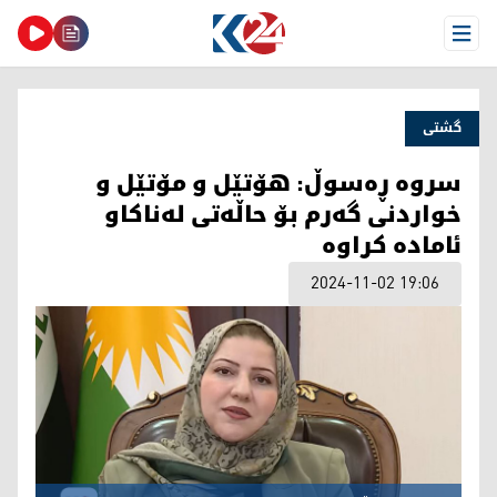
Open Menu
گشتی
سروە ڕەسوڵ: هۆتێل و مۆتێل و
خواردنی گەرم بۆ حاڵەتی لەناکاو
ئامادە کراوە
2024-11-02 19:06