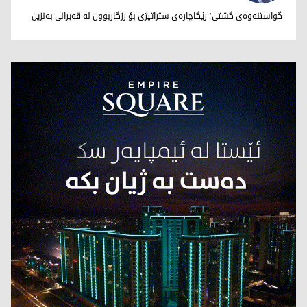
نووری بێخاڵی
گواستنەوەی گشتی؛ رێگاچارەی ستراتیژی بۆ رزگاربوون لە قەیرانی بەنزین