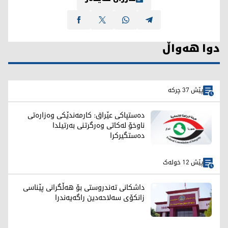
دوا هەواڵ
پێش 37 چرکە
دەستپاکی عێراق: کارمەندێکی وەزارەتی
ناوخۆ لەکاتی وەرگرتنی بەرتیلدا
دەستگیرکرا
پێش 12 خولەک
داشکانی تەندروستی بۆ هەڵگرانی پێناسی
زانکۆی سەلاحەدین راگەیەندرا