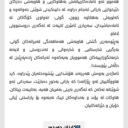
هەموو ئەو ئامادەکارییانەش بەهاوکاریی و هاوبەشی دەزگای
خێرخوازیی بارزانی ئەنجام دراوە، لە دابینکردنی شوێنی حەوانەوە و
کەلوپەلی بەهاناوە چوون، گوتی: تەواوی کۆگاکان لە
ئامادەباشیدان، سەرباری ئامێری تایبەت لە ئەگەری دروستبوونی
لافاو.
بەڕێوەبەری گشتی هاوبەشی هەماهەنگی قەیرانەکان گوتی:
بەرگریی شارستانیی و شارەوانی و تەندروستی و لایەنە
خزمەتگوزارییەکان هەموویان بەیەکەوە ئەرکەکان ڕادەپەڕێنن لە
حاڵەتی پێویستدا.
ئاماژەی بەوەش هەرچەند هۆشداریی پێشوەختەیان پێدراوە، کرد
هاووڵاتییان لەو ڕۆژانەدا کە بارانی بەخوڕ دەبارێت، سەردانی ئەو
شوێنانە نەکەن کە ئەگەری بارینی بەفریان هەیە، بەتایبەت چیاکان،
هاوکات لە پۆند و بەنداوەکان نزیک نەبنەوە بۆ پاراستنی ژیانی
خۆیان و خێزانەکانیان.
کارزان حەیدەر