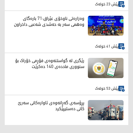
پێش 23 خولەک
وەزارەتی ناوخۆی عێراق:71 بارەگای
وەهمی سەر بە حەشدی شەعبی داخراون
پێش 41 خولەک
رێگری لە گواستنەوەی فۆڕمی خۆراک بۆ
سنووری ماددەی 140 دەکرێت
پێش 53 خولەک
پڕۆسەی گەڕانەوەی ئاوارەکانی سەرێ
کانی دەستیپێکرد