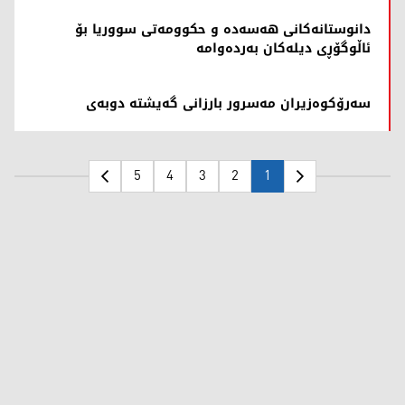
دانوستانەکانی هەسەدە و حکوومەتی سووریا بۆ
ئاڵوگۆڕی دیلەکان بەردەوامە
سەرۆکوەزیران مەسرور بارزانی گەیشتە دوبەی
5
4
3
2
1