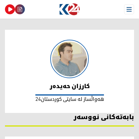
Open Menu
کارزان حەیدەر
کارزان حەیدەر
هەواڵساز لە سایتی کوردستان24
بابەتەکانی نووسەر