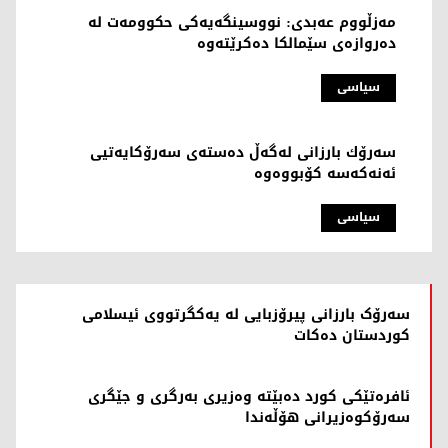
مەزڵووم عەبدی: نووسینگەیەکی حکوومەت لە
دەروازەی سێمالکا دەکرێتەوە
سیاسی
سەرۆك بارزانی لەگەڵ دەستەی سەرۆكایەتیی
ئەنەكەسە کۆبووەوە
سیاسی
سەرۆک بارزانی پیرۆزبایی لە یەکگرتووی ئیسلامی
کوردستان دەکات
ئافرەتێکی کورد دەبێتە وەزیری بەرگری و جێگری
سەرۆکوەزیرانی هۆڵەندا