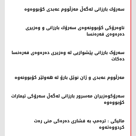
سەرۆك بارزانی لەگەڵ مەزڵووم عەبدی كۆبووەوە
ناوەرۆكی كۆبوونەوەی سەرۆك بارزانی و وەزیری
دەرەوەی فەرەنسا
سەرۆک بارزانی پێشوازیی لە وەزیری دەرەوەی فەرەنسا
دەکات
مەزڵووم عەبدی و ژان نوێل بارۆ لە هەولێر کۆبوونەوە
سەرۆکوەزیران مەسرور بارزانی لەگەڵ سەرۆکی ئیمارات
کۆبووەوە
مالیكی : ترەمپ بە فشاری دەرەکی منی رەت
کردووەتەوە