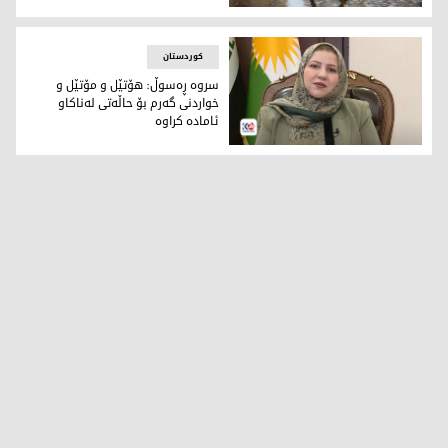
شه‌پۆلێكی باران به‌غدا و چه‌ند پارێزگایەکی دیكه‌ی عێراقی گرتەو
کوردستان
سروە ڕەسوڵ: هۆتێل و مۆتێل و
خواردنی گەرم بۆ حاڵەتی لەناکاو
ئامادە کراوە
سروە ڕەسوڵ، بەڕێوەبەری گشتی هاوبەشی هەماهەنگی قەیران