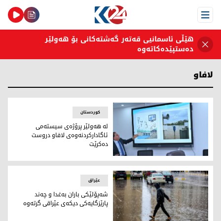
Open Menu
هێڵی ئاسمانیی قەتەر گەشتەکانی بۆ هەولێر
دەستپێدەکاتەوە
لافاو
کوردستان
لە هەولێر پرۆژەی سیستەمی
ئاگادارکردنەوەی لافاو دروست
دەکرێت
لە هەولێر پرۆژەی سیستەمی ئاگادارکردنەوەی لافاو دروست دە
عێراق
شه‌پۆلێكی باران به‌غدا و چه‌ند
پارێزگایەکی دیكه‌ی عێراقی گرتەوە