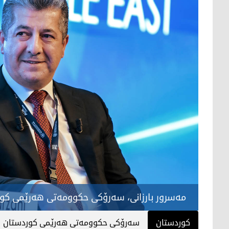
مەسرور بارزانی، سەرۆکی حکوومەتی هەرێمی کو
کوردستان
سەرۆکی حکوومەتی هەرێمی کوردستان