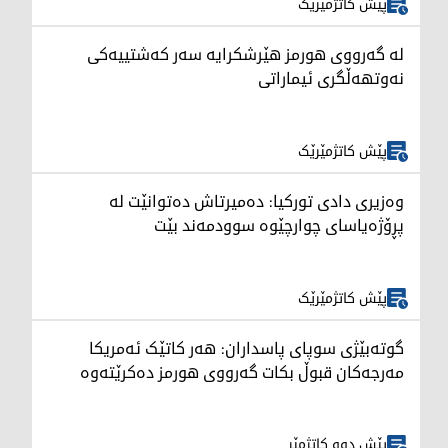
پێش کاتژمێرێک
لە گەرووی هورمز هێرشکرایە سەر کەشتییەکی
نەوتهەڵگری ئیماراتی
پێش کاتژمێرێک
وەزیری دادی تورکیا: دەمیرتاش دەتوانێت لە
پڕۆژەیاسای چوارچێوە سوودمەند بێت
پێش کاتژمێرێک
گوتەبێژی سوپای پاسداران: هەر کاتێک ئەمریکا
مەرجەکان قبوڵ بکات گەرووی هورمز دەکرێتەوە
پێش دوو کاتژمێر