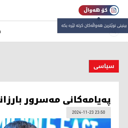
کۆ هەواڵ
 بینینی نوێترین هەواڵەکان کرتە لێرە بکە
س
سیاسی
په‌یامه‌كانی مه‌سرور بارزانی
2024-11-23 23:50