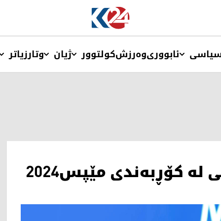
یاسی
ئابووری
وەرزش
کولتوور
ژیان
وتار
زیاتر
 له‌ كۆڕبه‌ندی مێپس2024