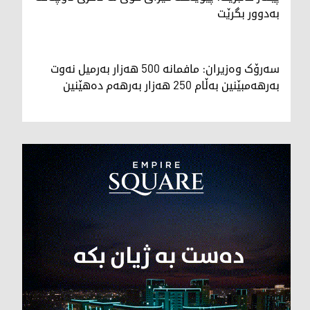
بەدوور بگرێت
سەرۆک وەزیران: مافمانە 500 هەزار بەرمیل نەوت
بەرهەمبێنین بەڵام 250 هەزار بەرهەم دەهێنین