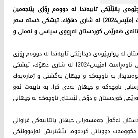
ەی پانێڵێكی تایبەتدا لە دووەم ڕۆژی پێنجەمین
کۆڕبەندی ئاشتی و ئاسایشی رۆژهەڵاتی ناوەڕاست (مێپس2024) لە شاری دهۆك، تیشكی خسته‌ سه‌ر
ابه‌تانه‌ی هه‌رێمی كوردستان له‌ڕووی سیاسی و ئه‌منی و
ان لە چوارچێوەی دیدارێکی تایبەتدا لە دووەم ڕۆژی
پێنجەمین کۆڕبەندی ئاشتی و ئاسایشی ڕۆژهەڵاتی ناوەڕاست (مێپس2024) لە شاری دهۆك، تیشكی
ه‌ندیدار به‌ ناوچه‌كه‌ و جیهان به‌گشتی و ژماره‌یه‌ك
پرسانی ناوچه‌كه‌ و جیهان به‌دی كرا، به‌ تایبه‌ت ئه‌و
ه‌رێمی كوردستان و دۆخی ئێستای ناوچه‌كه‌ به‌ جیهانی
وردستان له‌گه‌ڵ جه‌مسه‌رانی جیهان پانتاییه‌كی فراوانی
كی حكوومه‌ت دووپاتی كرده‌وه‌، پێشتریش ئه‌زموونێكی