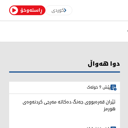
کوردی
ڕاستەوخۆ
دوا هەواڵ
پێش 9 خولەک
ئێران قەرەبووی جەنگ دەکاتە مەرجی کردنەوەی
هورمز