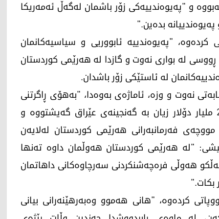
ه‌بووه‌ و "پەیوەندییەکی زۆر باشمان لەگەڵ ئەمەریکا
یوه‌ندییانه‌ بدەین."
ختی كرده‌وه‌، "پەیوەندییە ئابووریی و سیاسیەکانمان
 ڕووسی لە بواری نەوت و گازدا لە هەرێمی کوردستان
دییه‌كانمان له ‌ئاستێكی زۆر باشدان.
‌تی نه‌وت و وزه‌، ئاماژه‌ی به‌وه‌دا، "بەهۆی ڕاگرتنی
هەناردەی نەوتی کوردستان، تا ئێستا زیاتر لە 20 ملیار دۆلار زیان بە گەنجینەی عێراق گەیشتووە و
مووچەی فەرمانبەرانی هەرێمی کوردستان لەلایەن
گوتیشی: "لە هەرێمی کوردستان هەوڵمان داوە تەنها
ەڵکو هەوڵی فرەچەشنکردنی سەرچاوەکانی داهاتمان
بکات."
دووپاتی كرده‌وه‌، "هانی هەموو وەبەر‌هێنەرانی بیانی
ن، لە ماوەی ڕابردووشدا چەندين وڵات ڕێژەی