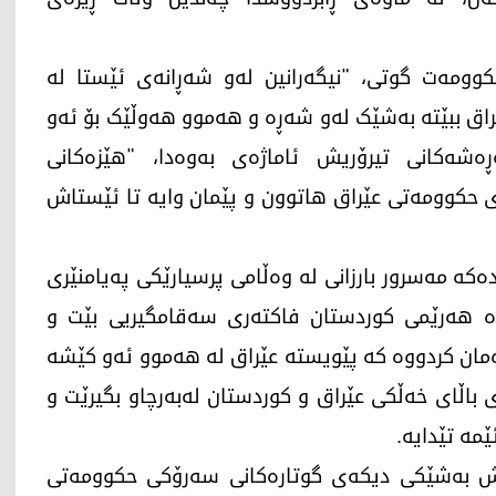
حكوومه‌ت گوتی، "نیگەرانین لەو شەڕانەی ئێستا لە
راق ببێتە بەشێک لەو شەڕە و هەموو هەوڵێک بۆ ئەو
ه‌شه‌كانی تیرۆریش ئاماژه‌ی به‌وه‌دا، "هێزەکانی
ی حکوومەتی عێراق هاتوون و پێمان وایە تا ئێستاش
ده‌كه‌ مه‌سرور بارزانی له‌ وه‌ڵامی پرسیارێكی په‌یامنێری
ن داوە هەرێمی کوردستان فاکتەری سەقامگیریی بێت و
مان کردووە کە پێویستە عێراق لە هەموو ئەو کێشە
ی باڵای خەڵکی عێراق و کوردستان لەبەرچاو بگیرێت و
ێمە تێدایە.
ش به‌شێكی دیكه‌ی گوتاره‌كانی سه‌رۆكی حكوومه‌تی