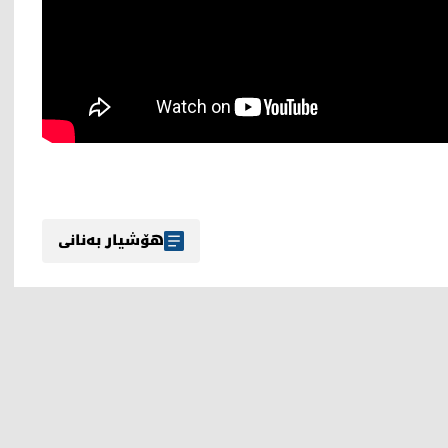
هۆشیار بەنانی