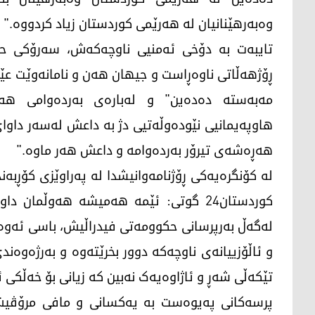
وەبەرهێنانیان لە هەرێمی کوردستان زیاد کردووە."
تایبه‌ت به‌ دۆخی ئه‌منیی ناوچه‌كه‌ش، سه‌رۆكی 
ڕۆژهەڵاتی ناوەڕاست و جیهان هەن و نامانەوێت عێ
مەبەستە دەدەین" و له‌باره‌ی به‌رده‌وامی هه‌ڕ
هاوپەیمانیی نێودەوڵەتیی دژ بە داعش لەسەر داوا
هەڕەشەی تیرۆر بەردەوامە و داعش هەر ماوە."
له‌ كۆنگره‌یه‌كی ڕۆژنامه‌وانیشدا له‌ په‌راوێزی كۆڕبه‌ن
كوردستان24 گوتی: ئێمە هەمیشە هەوڵما
لەگەڵ بەرپرسانی حکوومەتی فیدراڵیش، باسی ئەوە
و ئاڵۆزییانەی ناوچەکە دوور بخرێتەوە و بەرژەوەند
تێکەڵی شەڕ و ئاژاوەیەک نەبین کە زیانی بۆ خەڵکی ئ
پرسه‌كانی په‌یوه‌ست به‌ یه‌كسانی و مافی مرۆڤی