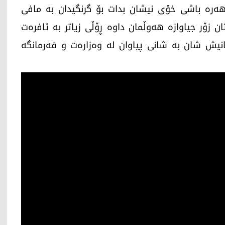
ی هەرە باشی خۆی نیشان بدات بۆ گرنگیدان بە مافی
ن زۆر جیاوازە هەوڵمان داوە ڕۆڵی زیاتر بە ئافرەت
نیش شان بە شانی پیاوان لە وەزارەت و فەرمانگە