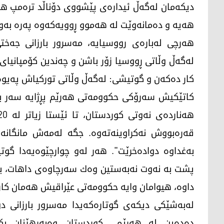
دیكه‌مان له‌گه‌ڵ ئیداره‌ی پێشووی دۆناڵد تره‌مپ ه
هەیە و دەمانەوێت لە هەموو ڕوویەکەوە پەرە بەو په‌
هه‌رچی له‌باره‌ی رووسیایه‌‌، مه‌سرور بارزانی جه‌
لەگەڵ وڵاتی ڕووسیا زۆر باشن و چەندین کۆمپانیای
کار دەکەن و گوتیشی: له‌گه‌ڵ وڵاتی توركیاش په‌یوه‌ن
كاتێكیش سه‌رۆكی حكوومه‌تی هه‌رێم پڕژایه‌ سه‌ر بابه
قەرەبووش نەکراوینەتەوە. جگە لەمەش مانگانە 
بەغداوە دوادەخرێت". هه‌ر له‌و چوارچێوه‌یه‌دا 
پشت بە نەوت نەبەستین وه‌ك سەرچاوەی داهات، ب
داوە، هیوامان وایە حکوومەتی عێراقیش هەمان کار 
له‌به‌شێكی دیكه‌ی گوتاره‌كه‌یدا مه‌سرور بارزانی 
دەدەین لە هەرێمی کوردستان وەبەرهێنان بکە