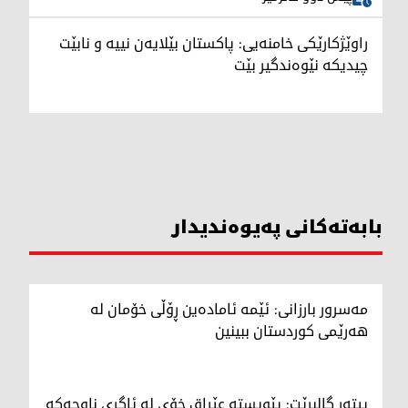
راوێژکارێکی خامنەیی: پاکستان بێلایەن نییە و نابێت
چیدیکە نێوەندگیر بێت
بابەتەکانی پەیوەندیدار
مەسرور بارزانی: ئێمه ئامادەین ڕۆڵی خۆمان له
هەرێمی کوردستان ببینین
پیتەر گالبرێت: پێویستە عێراق خۆی لە ئاگری ناوچەکە