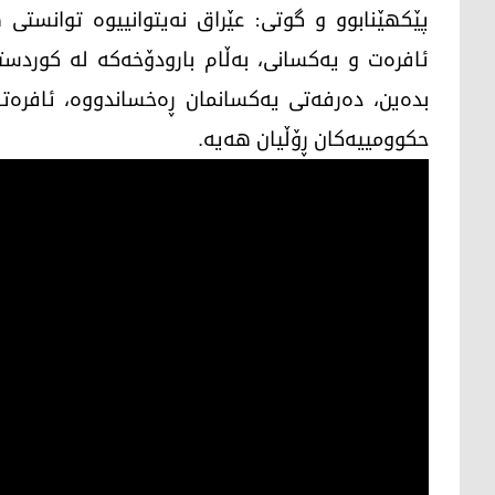
پێكهێنابوو و گوتی: عێراق نه‌یتوانییوە توانست
ئافرەت و یەکسانی، بەڵام بارودۆخەکە لە کوردستا
بدەین، دەرفەتی یەکسانمان ڕەخساندووە، ئافرەتا
حکوومییەکان ڕۆڵیان هەیە.