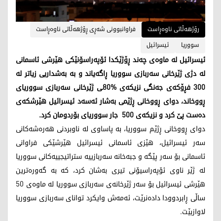
رۆژهەڵاتی ناوەڕاست
فراوانبوونی شەڕی ڕۆژهەڵاتی ناوەڕاست
سووریا
ئیسرائیل
ئیسرائیل لە ماوەی چەند ڕۆژێکدا ئۆپەراسۆنێکی ‌هێرشی ئاسمانی
لە دژی ژێرخانی سەربازی سووریا ڕاگەیاند و بە بەشداریی زیاتر لە
300 فڕۆکەی جەنگی نزیکەی %80ـی ژێرخانی سەربازی سووریای
ڕووخاند، دوای ڕووخانی ڕژێمی بەشار ئەسەد ئیسرائیل هێرشکەی
دەست پێ کرد و نزیکەی 500 جار سووریای بۆردومان کرد.
دوای ڕووخانی ڕژێم سووریا، بە پاساوی لە ناوبردنی هەرەشەکانی
سەر ئیسرائیل، هێزی ئاسمانی ئیسرائیل هێرشێکی فراوانی
ئاسمانی بۆ سەر پێگە و جبەخانە سەربازییە ستراتیجییەکانی سووریا
لە ژێر ناوی ئۆپەراسیۆنی تیری بەشان کرد، کە بە گەورەترین
هێرشی ئیسرائیل بۆ سەر ژێرخانەی سەربازی سووریا لە ماوەی 50
ساڵی ڕابردوودا دادەنرێت، ئەمەش وایکرد توانای سەربازی سووریا
لاوازبێت.