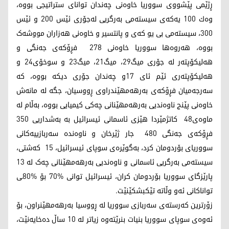
ڕژێمی پێشووی سووریا خاوەنی چەندان توانای ستراتیجی بووە،
وەك 100 یەکەی سیستەمی بەرگریی لەجۆری ئێس 200 و ئێس
300، سیستەمی بی یو کەی و پانتسیر و خاوەنی هەزاران مووشەک
بووە، هەروەها سووریا خاوەنی 278 فڕۆکەی جەنگی و
هەلیکۆپتەر لە جۆری میگ29، میگ21، میگ23 و سوخۆی24 و
هەلیکۆپتەری ئێم ئای 17و چەندان جۆری دیکە بووە، کە
سەرجەمیان فڕۆکەی بەرهەمهێندراوی ڕووسیان، جگە لە مانەش
خاوەنی پێنج ناوەندیی بەرهەمهێنانی چەکی کیمیایی بووە، بەڵام لە
ماوەی48 کاتژمێردا هێزی ئاسمانی ئیسرائیل بە بەشداریی 350
فڕۆکەی جەنگی 480 جار ژێرخان و ناوەندە سەربازییەکانی
سووریای بۆردومان کرد، بەگوێرەی سوپای ئیسرائیل، 15 کەشتی،
سیستەمی بەرگریی ئاسمانی و ناوەندیی بەرهەمهێنانی چەک لە 13
پارێزگای سووریا بۆردومان کران، ئیسرائیل توانی %70 بۆ %80ـی
تواناکانی ئەو وڵاتە تێکبشکێنێت.
زۆرترین کەرستەی سەربازی سووریا لە ڕووسیا بەرهەمهێنراون، بۆ
ئەوەی سوپای سووریا بنیات بنرێتەوە زیاتر لە 10 ساڵ دەخایەنێت،