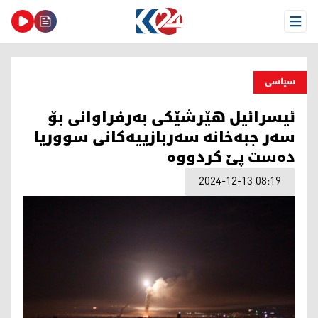
Open Menu
سیاسی
ئیسرائیل هێرشێکی بەرفراوانی بۆ
سەر جبەخانە سەربازییەکانی سووریا
دەست پێ کردووە
2024-12-13 08:19