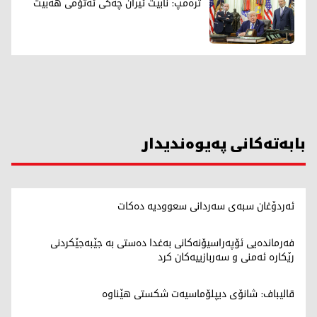
ترەمپ: نابێت ئێران چەکی ئەتۆمی هەبێت
بابەتەکانی پەیوەندیدار
ئەردۆغان سبەی سەردانی سعوودیە دەکات
فەرماندەیی ئۆپەراسیۆنەکانی بەغدا دەستی بە جێبەجێکردنی
رێکارە ئەمنی و سەربازییەکان کرد
قالیباف: شانۆی دیپلۆماسیەت شکستی هێناوە