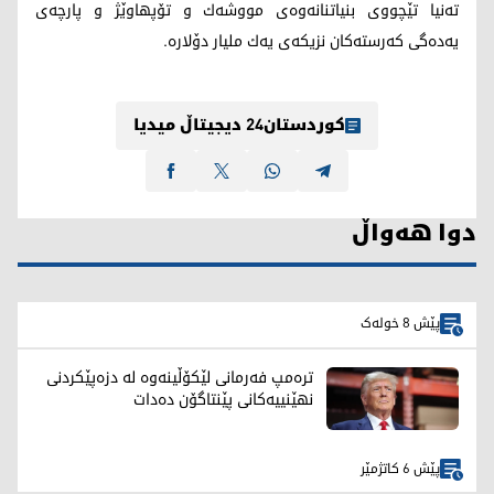
تەنیا تێچووی بنیاتنانەوەی مووشەك و تۆپهاوێژ و پارچەی
یەدەگی کەرستەکان نزیکەی یەك ملیار دۆلارە.
کوردستان24 دیجیتاڵ میدیا
دوا هەواڵ
پێش 8 خولەک
ترەمپ فەرمانی لێکۆڵینەوە لە دزەپێکردنی
نهێنییەکانی پێنتاگۆن دەدات
پێش 6 کاتژمێر