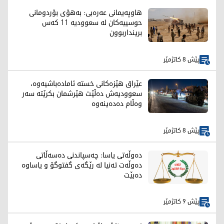
هاوپەیمانی عەرەبی: بەهۆی بۆردومانی
حوسییەکان لە سعوودیە 11 کەس
برینداربوون
پێش 8 کاتژمێر
عێراق هێزەکانی خستە ئامادەباشیەوە،
سعوودیەش دەڵێت هێرشمان بکرێتە سەر
وەڵام دەدەینەوە
پێش 8 کاتژمێر
دەوڵەتی یاسا: چەسپاندنی دەسەڵاتی
دەوڵەت تەنیا لە رێگەی گفتوگۆ و یاساوە
دەبێت
پێش 9 کاتژمێر