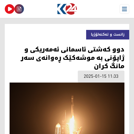
Open Menu
زانست و تەکنەلۆژیا
دوو کەشتی ئاسمانی ئەمەریکی و
ژاپۆنی بە موشەکێک ڕەوانەی سەر
مانگ کران
2025-01-15 11:33