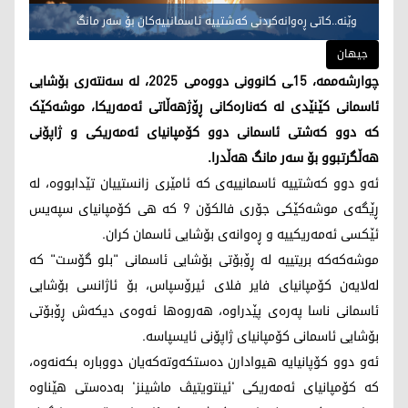
وێنە..کاتی ڕەوانەکردنی کەشتییە ئاسمانییەکان بۆ سەر مانگ
جیهان
چوارشەممە، 15ـی کانوونی دووەمی 2025، لە سەنتەری بۆشایی
ئاسمانی کێنێدی لە کەنارەکانی ڕۆژهەڵاتی ئەمەریکا، موشەکێک
کە دوو کەشتی ئاسمانی دوو کۆمپانیای ئەمەریکی و ژاپۆنی
هەڵگرتبوو بۆ سەر مانگ هەڵدرا.
ئەو دوو کەشتییە ئاسمانییەی کە ئامێری زانستییان تێدابووە، لە
ڕێگەی موشەکێکی جۆری فالکۆن 9 کە هی کۆمپانیای سپەیس
ئێکسی ئەمەریکییە و ڕەوانەی بۆشایی ئاسمان کران.
موشەکەکە بریتییە لە ڕۆبۆتی بۆشایی ئاسمانی "بلو گۆست" کە
لەلایەن کۆمپانیای فایر فلای ئیرۆسپاس، بۆ ئاژانسی بۆشایی
ئاسمانی ناسا پەرەی پێدراوە، هەروەها ئەوەی دیکەش ڕۆبۆتی
بۆشایی ئاسمانی کۆمپانیای ژاپۆنی ئایسپاسە.
ئەو دوو کۆپانیایە هیوادارن دەستکەوتەکەیان دووبارە بکەنەوە،
کە کۆمپانیای ئەمەریکی 'ئینتویتیڤ ماشینز' بەدەستی هێناوە