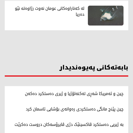
لە کەناراوەکانی عومان نەوت رژاوەته‌ نێو
ده‌ریا
بابەتەکانی پەیوەندیدار
چین و ئەمریکا شەڕی تەکنەلۆژیا و ژیری دەستکرد دەکەن
چین پێنج مانگی دەستکردی رەوانەی بۆشایی ئاسمان کرد
بە ژیریی دەستکرد ڤاکسینێک دژی ڤایرۆسەکان دروست دەکرێت