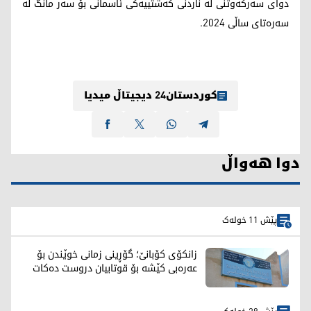
دوای سەرکەوتنی لە ناردنی کەشتییەکی ئاسمانی بۆ سەر مانگ لە
سەرەتای ساڵی 2024.
کوردستان24 دیجیتاڵ میدیا
دوا هەواڵ
پێش 11 خولەک
زانکۆی کۆبانێ؛ گۆڕینی زمانی خوێندن بۆ
عەرەبی کێشە بۆ قوتابیان دروست دەکات