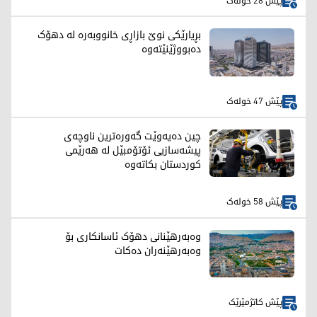
پێش 28 خولەک
بڕیارێکی نوێ بازاڕی خانووبەرە لە دهۆک
دەبووژێنێتەوە
پێش 47 خولەک
چین دەیەوێت گەورەترین ناوچەی
پیشەسازیی ئۆتۆمبێل لە هەرێمی
کوردستان بکاتەوە
پێش 58 خولەک
وەبەرهێنانی دهۆک ئاسانکاری بۆ
وەبەرهێنەران دەکات
پێش کاتژمێرێک