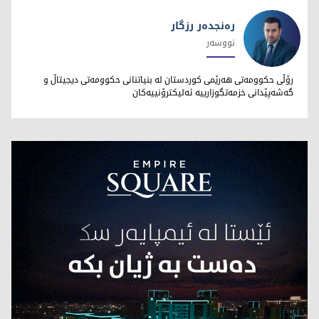
رەنجدەر رزگار
نووسەر
رەنجدەر رزگار
رۆڵی حکوومەتی هەرێمی کوردستان لە بنیاتنانی حکوومەتی دیجیتاڵ و
گەشەپێدانی خزمەتگوزارییە ئەلیکترۆنییەکان