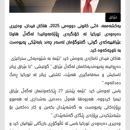
عێراق
یەکشەممە، 26ـی کانونی دووەمی 2025، هاکان فیدان، وەزیری
دەرەوەی تورکیا لە کۆنگرەی ڕۆژنامەوانیدا لەگەڵ هاوتا
عێراقییەکەی گوتی: گفتوگۆمان لەسەر چەند بابەتێکی پەیوەست
بە ناوچەکەوە کرد.
هاکان فیدان ئاماژەی بەوەش کرد "ئێمە بە شێوەیەکی ستراتیژی
دەڕوانینە پەیوەندیەکانمان لەگەڵ عێراق." گوتیشی: "تا عێراق زیاتر
ئاسایش و سەقامگیری هەبێت، ئاشتیی زیاتر لە تورکیا ڕەنگ
دەداتەوە."
باسی لەوەش کرد "ئێمە پێشتر 27 ڕێککەوتنمان لەگەڵ عێراق
ئیمزا کردووە، هەروەها هەوڵ دەدەین بەشداری لە هەموو
پڕۆژەکانی پەیوەست بە گەشەپێدان بکەین و کار دەکەین بۆ
جێبەجێکردنی پڕۆژەی ڕێگای گەشەپێدان."
وەزیری دەرەوەی تورکیا باسی لە ئاڵوگۆڕی بازرگانی نێوانیان کرد و