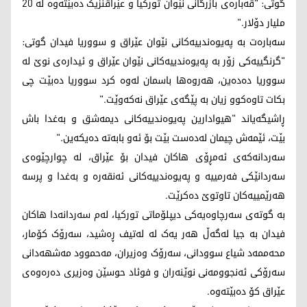
گوتی: "قەبارەی بازرگانی نێوان تورکیا و عێراقنزیک دەبێتەوە لە 20
ملیار دۆلار."
سەبارەت بە پەیوەندییەکانی نێوان عێراق و سووریا فیدان گوتی:
"گرنگییەکی زۆر بە پەیوەندییەکانی نێوان عێراق و ئیدارەی نوێ لە
سووریا دەدەین، هەروەها باسمان لەوە کرد سووریا دەبێت چی
بکات تاوەکوو زیان بە پێگەی عێراق نەکەوێت."
ڕاشیگەیاند "هیوادارین پەیوەندییەکانی دیمەشق و بەغدا باش
بێت، ئێمەش چیمان لەدەست بێت بۆ ئەو بابەتە دەیکەین."
سەردانەکەی ئەمڕۆی هاکان فیدان بۆ عێراق، لە چوارچێوەی
سەردانێكی فەرمییە و پەیوەندییەکانی ئەنقەرە و بەغدا و پرسە
هەرێمییەکان تاوتوێ دەکرێت.
بە گوتەی سەرچاوەیەکی دیپلۆماتی تورکیا، لەم سەردانەدا هاکان
فیدان بە جیا لەگەڵ هەر یەک لە لەتیف ڕەشید، سەرۆک کۆمار،
محەممەد شیاع سوودانی، سەرۆک وەزیران، مەحموود مەشهەدانی
سەرۆکی ئەنجوومەنی نوێنەران و فوئاد حوسێن وەزیری دەرەوەی
عێراق کۆ دەبێتەوە.