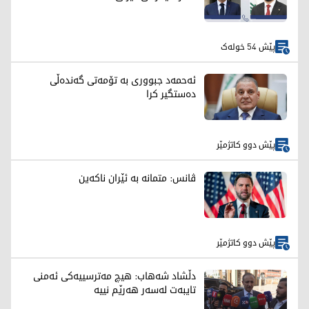
پێش 54 خولەک
ئەحمەد جبووری بە تۆمەتی گەندەڵی
دەستگیر کرا
پێش دوو کاتژمێر
ڤانس: متمانە بە ئێران ناکەین
پێش دوو کاتژمێر
دڵشاد شەهاب: هیچ مەترسییەکی ئەمنی
تایبەت لەسەر هەرێم نییە