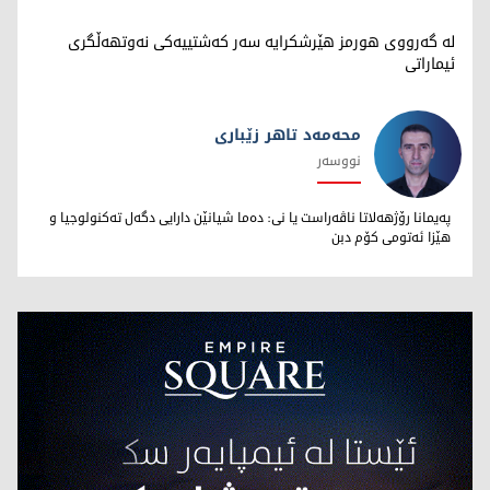
لە گەرووی هورمز هێرشکرایە سەر کەشتییەکی نەوتهەڵگری
ئیماراتی
محەمەد تاهر زێبارى
نووسەر
محەمەد تاهر زێبارى
پەیمانا رۆژهەلاتا ناڤەراست یا نى: دەما شیانێن دارایى دگەل تەکنولوجیا و
هێزا ئەتومى کۆم دبن