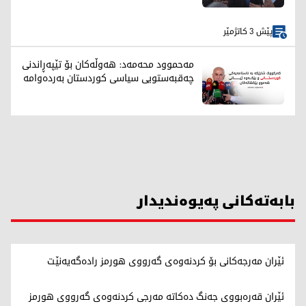
پێش 3 کاتژمێر
مەحموود محەمەد: هەوڵەکان بۆ تێپەڕاندنی
چەقبەستویی سیاسی کوردستان بەردەوامە
بابەتەکانی پەیوەندیدار
ئێران مەرجەکانی بۆ کردنەوەی گەرووی هورمز رادەگەیەنێت
ئێران قەرەبووی جەنگ دەکاتە مەرجی کردنەوەی گەرووی هورمز