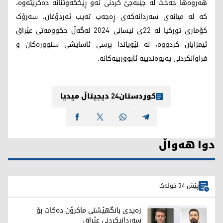
هەروەها جەخت لە جێبەجێ کردنی ئەو ڕێککەوتنانە دەکرێتەوە،
کە لە میانەی سەردانەکەی ڕەجەب تەیب ئەردۆغان، سەرۆک
کۆماری تورکیا لە 22ی نیسانی 2024 لەگەڵ حکوومەتی عێراق
ئیمزایان کردووە، لە نێویاندا پرسی ئاسایشی سنوورەکان و
فراوانکردنی پەیوەندییە ئابوورییەکانە.
کوردستان24 دیجیتاڵ میدیا
دوا هەواڵ
پێش 34 خولەک
زەیدی بانگهێشتی ماکرۆن دەکات بۆ
سەردانیکردنی عێراق