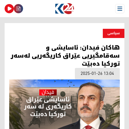
Open Menu
سیاسی
هاکان فیدان: ئاسایشی و
سەقامگیریی عێراق کاریگەریی لەسەر
تورکیا دەبێت
2025-01-26 13:04