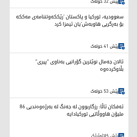
پێش 32 خولەک
سعوودیە، تورکیا و پاکستان 'رێککەوتننامەی مەککە
بۆ بەرگریی هاوبەش'یان ئیمزا کرد
پێش 41 خولەک
ئالان جەمال نوێترین گۆرانیی بەناوی "پیری"
بڵاوکردەوە
پێش 53 خولەک
ئەفکان ئاڵا: رزگاربوون لە جەنگ لە بەرژەوەندیی 86
ملیۆن هاووڵاتیی تورکیادایە
پێش کاتژمێرێک