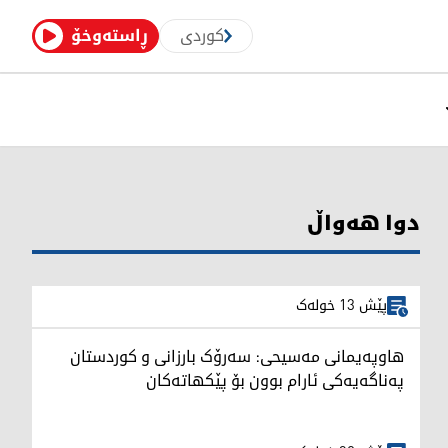
کوردی
ڕاستەوخۆ
دوا هەواڵ
پێش 13 خولەک
هاوپەیمانی مەسیحی: سەرۆک بارزانی و کوردستان
په‌ناگه‌یه‌كی ئارام بوون بۆ پێکهاتەکان