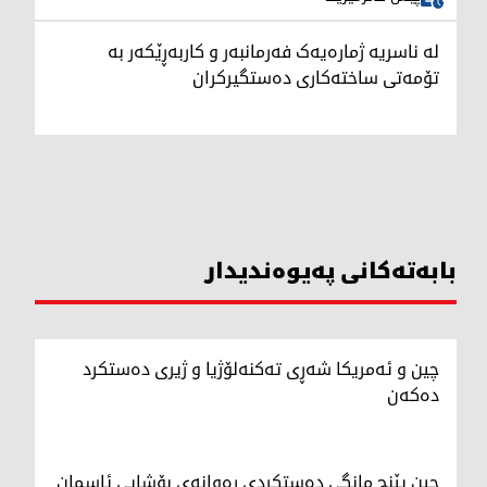
لە ناسریە ژمارەیەک فەرمانبەر و کاربەڕێکەر بە
تۆمەتی ساختەکاری دەستگیرکران
بابەتەکانی پەیوەندیدار
چین و ئەمریکا شەڕی تەکنەلۆژیا و ژیری دەستکرد
دەکەن
چین پێنج مانگی دەستکردی رەوانەی بۆشایی ئاسمان