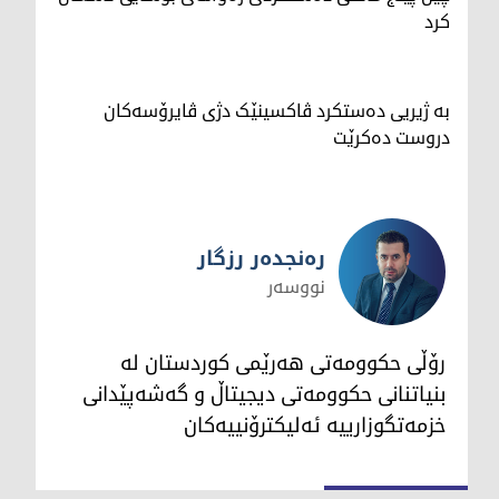
کرد
بە ژیریی دەستکرد ڤاکسینێک دژی ڤایرۆسەکان
دروست دەکرێت
رەنجدەر رزگار
نووسەر
رەنجدەر رزگار
رۆڵی حکوومەتی هەرێمی کوردستان لە
بنیاتنانی حکوومەتی دیجیتاڵ و گەشەپێدانی
خزمەتگوزارییە ئەلیکترۆنییەکان