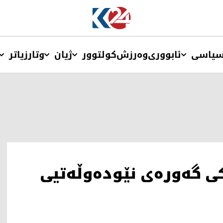
یاسی
ئابووری
وەرزش
کولتوور
ژیان
وتار
زیاتر
کی گەورەی نێودەوڵەتیی