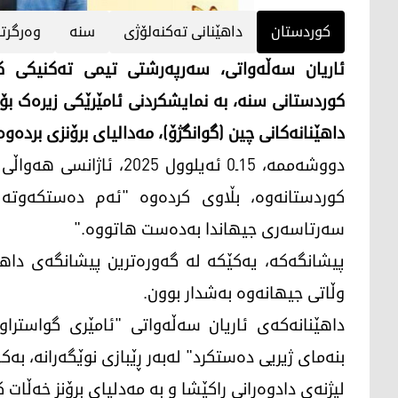
کوردستان
داهێنانی ته‌كنه‌لۆژی
سنە
وەرگرتن
ئاریان سەڵەواتی، سەرپەرشتی تیمی تەکنیکی ک
کوردستانی سنە، بە نمایشکردنی ئامێرێکی زیرەک بۆ
داهێنانەکانی چین (گوانگژۆ)، مەدالیای برۆنزی بردەوە
دووشەممە، 15ـ0 ئەیلوول 5
کوردستانەوە، بڵاوی کردەوە "ئەم دەستکەوتە 
سەرتاسەری جیهاندا بەدەست هاتووە."
وڵاتی جیهانەوە بەشدار بوون.
داهێنانەکەی ئاریان سەڵەواتی "ئامێری گواستر
بنەمای ژیریی دەستکرد" لەبەر ڕێبازی نوێگەرانە، بە
لیژنەی دادوەرانی ڕاکێشا و بە مەدلیای برۆنز خەڵات کر