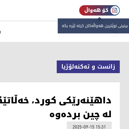
کۆ هەواڵ
 بینینی نوێترین هەواڵەکان کرتە لێرە بکە
س
زانست و تەکنەلۆژیا
داهێنەرێکی کورد، خەڵاتێ
لە چین بردەوە
2025-09-15 15:31