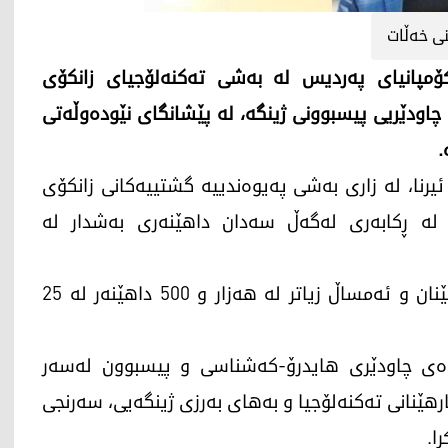
ی خەڵات
ۆمپانیای پەردیس لە بەشی تەکنەلۆجیای زانکۆی
 چاودێریی پیسبوونی ژینگە، لە پێشانگای نێودەوڵەتی
.
202، ئاژانسی هەواڵی ئیرنا، لە زاری بەشی پەیوەندییە گشتییەکانی زانکۆی
لە ڕکابەری لەگەڵ سەدان داهێنەری بەشدار لە
پیشانگەکە، یەکێکە لە گەورەترین پیشانگەی داهێنان و ئەمساڵ زیاتر لە هەزار و 500 داهێنەر لە 25
اوەی چاودێری هایدرۆ-کەشناسی و پیسبوون لەسەر
کارهێنانی تەکنەلۆجیا و بەهای بەرزی ژینگەیی، سەرنجی
ا.