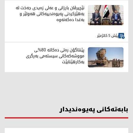
نێچیرڤان بارزانی و عەلی زەیدی جەخت لە
بەهێزکردنی پەیوەندییەکانی هەولێر و
بەغدا دەکەنەوە
پێش 5 کاتژمێر
پێنتاگۆن رەتی دەکاتە 80%ـی
مووشەکەکانی سیستەمی بەرگری
بەکارهێنابێت
بابەتەکانی پەیوەندیدار