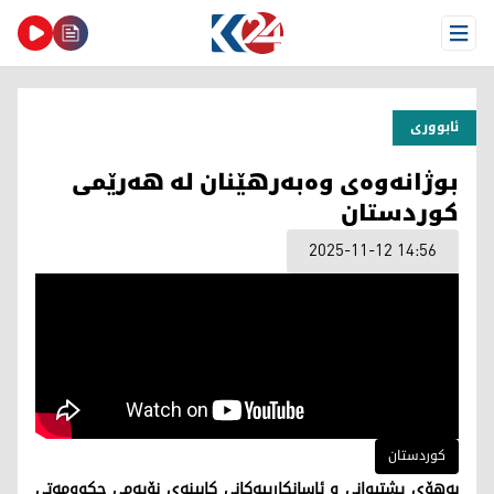
Open Menu
ئابووری
بوژانەوەی وەبەرهێنان لە هەرێمی
کوردستان
2025-11-12 14:56
کوردستان
بەهۆی پشتیوانی و ئاسانکارییەکانی کابینەی نۆیەمی حکوومەتی