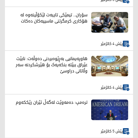
سۆران.. تیمێکی تایبەت لێکۆڵینەوە لە
هۆکاری کرمگرتنی ماسییەکان دەکات
پێش 4 کاتژمێر
هاوپەیمانیی بەڕێوەبردنی دەوڵەت: نابێت
عێراق ببێتە بنکەیەک بۆ هێرشکردنە سەر
وڵاتانی دراوسێ
پێش 4 کاتژمێر
ترەمپ: دەمەوێت لەگەڵ ئێران رێککەوم
پێش 5 کاتژمێر