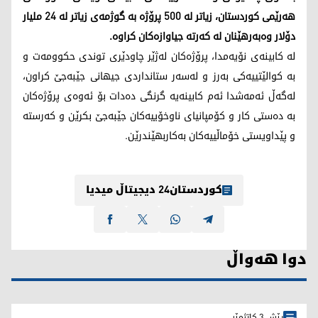
هەرێمی کوردستان، زیاتر لە 500 پرۆژە بە گوژمەی زیاتر لە 24 ملیار
دۆلار وەبەرهێنان لە کەرتە جیاوازەکان کراوە.
لە کابینەی نۆیەمدا، پرۆژەکان لەژێر چاودێری توندی حکوومەت و
بە کوالێتییەکی بەرز و لەسەر ستانداردی جیهانی جێبەجێ کراون،
لەگەڵ ئەمەشدا ئەم کابینەیە گرنگی دەدات بۆ ئەوەی پرۆژەکان
بە دەستی کار و کۆمپانیای ناوخۆییەکان جێبەجێ بکرێن و کەرستە
و پێداویستی خۆماڵییەکان بەکاربهێندرێن.
کوردستان24 دیجیتاڵ میدیا
دوا هەواڵ
پێش 3 کاتژمێر