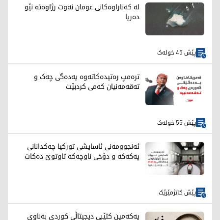
لە کەناراوەکانی عومان نەوت رژاوەته‌ نێو
ده‌ریا
پێش 45 خولەک
ترەمپ رەتیدەکاتەوە یەدەگی چەک و
تەقەمەنیان کەمی کردبێت
پێش 55 خولەک
ئەنجوومەنی ئاسایشی تورکیا چەکدانانی
پەکەکە و دۆخی ناوچەکە تاوتوێ دەکات
پێش کاتژمێرێک
یەکەمین کتێبی دیجیتاڵی کوردی بەناوی