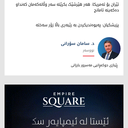
ئێران بۆ ئەمریکا: هەر هێرشێک بکرێتە سەر وڵاتەکەمان کەنداو
دەکەینە ئامانج
پزیشکیان: پەیوەندیکردن بە رێبەری باڵا زۆر سەختە
د. سامان سۆرانی
نووسەر
د. سامان سۆرانی
ڕێبازی حوکمڕانیی مەسرور بارزانی