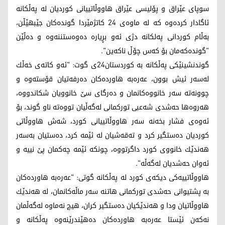
سوپای عێراق و پۆلیسی عێراق ھاووڵاتییانی كوردیان لە پەڵكانە
ئاگادار كردەوە كە لە ماوەی 24 كاتژمێردا گوندەكان جێبھێڵن،
بەڵام كوردانی پەلكانە دژی ئەو بڕیارە دەوەستننەوە و دەڵێن
"گوندەكەمان بۆ كەس چۆڵ ناكەین".
گوندنشینێكی پەڵكانە بە كوردستان24ی گوت: "ئەو كاتەی خەڵك
لەسەر ئیش بوون، عەرەبە ھاوردەكان دەرفەتیان قۆستەوە و
چوونەتە سەر خانووەكانمان و دەرگای سێ خانوویان شكاندووە،
ھەروەھا حەشدی شەعبی توركمانی لەگەڵیان تووەتە ناو گوند، بۆ
ئەوەی فشار بخەنە سەر ھاووڵاتییانی كورد، شەش ھاووڵاتی
كوردیان دەستگیر كرد و تەقەشیان لە ئێمە كرد، دەستیان بەسەر
ھەندێك خانووی كورد داگرتووە، چونكە ئێمە چەكمان پێ نییە و
ئەوان حەشدیان لەگەڵە".
ھاووڵاتییەكی دیكەی كورد لە پەڵكانە گوتی: "عەرەبە ھاوردەكان
بە پشتیوانی حەشدی توركمانی ھاتنە سەر ماڵەكانمان، لە ھەندێك
ھاووڵاتیان ودا و ھەندێكیان دەستگیر كران، ھیچ نەماوە لەگەڵمان
نەكەن ئێستا عەرەبە ھاوردەكان دەھێندرێنەوە پەڵكانە و