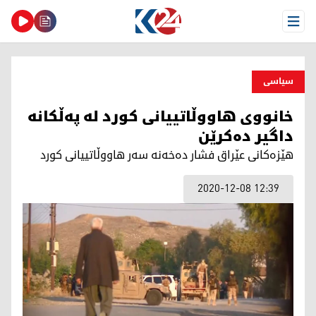
Open Menu
سیاسی
خانووی ھاووڵاتییانی كورد لە پەڵكانە
داگیر دەكرێن
ھێزەكانی عێراق فشار دەخەنە سەر ھاووڵاتییانی كورد
2020-12-08 12:39