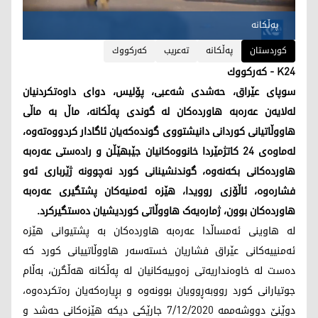
پەڵكانە
کوردستان
پەڵكانە
تەعریب
كەركووك
K24 - كەركووك
سوپای عێراق، حەشدی شەعبی، پۆلیس، دوای داوەتکردنیان
لەلایەن عەرەبە هاوردەکان لە گوندی پەڵکانە، ماڵ بە ماڵی
هاووڵاتیانی کوردانی دانیشتووی گوندەکەیان ئاگادار کردووەتەوە،
لەماوەی 24 کاتژمێردا خانووەکانیان جێبهێڵن و رادەستی عەرەبە
هاوردەکانی بکەنەوە، گوندنشینانی کورد نەچوونە ژێرباری ئەو
فشارەوە، ئاڵۆزی روویدا، هێزە ئەمنیەکان پشتگیری عەرەبە
هاوردەکان بوون، ژمارەیەک هاووڵاتی کوردیشیان دەستگیرکرد.
لە ھاوینی ئەمساڵدا عەرەبە ھاوردەكان بە پشتیوانی ھێزە
ئەمنییەكانی عێراق فشاریان خستەسەر ھاووڵاتییانی كورد كە
دەست لە خاوەنداریەتی زەوییەكانیان لە پەڵكانە ھەڵگرن، بەڵام
جوتیارانی كورد رووبەڕوویان بوونەوە و بڕیارەكەیان رەتكردەوە،
دوێنێ دووشەممە 7/12/2020 جارێكی دیكە ھێزەكانی حەشد و