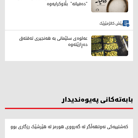
"دەفیانە" بڵاوکرایەوە
پێش کاتژمێرێک
عەلوەی سلێمانی بە هەنجیری تەقتەق
دەڕازێتەوە
بابەتەکانی پەیوەندیدار
کەشتییەکی نەوتهەڵگر لە گەرووی هورمز لە هێرشێک رزگاری بوو