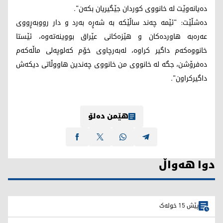
دەیانەوێت لە خانووی كوردان جێگیریان بكەن".
دەشڵێت: "ئێمە چەند ساڵێكە بە شەڕە بەرد و دار رووبەڕووی
عەرەبە ھاوردەكان و ھێزەكانی عێراق بووینەتەوە، ئێستا
خانووەكەم داگیر كراوە، لەبەرچاوی خۆم كەلوپەلی ماڵەكەم
دەفرۆشن، جگە لە خانووی من خانووی چەندین ھاووڵاتی دیكەش
داگیركراون".
هێمن دەلۆ
دوا هەواڵ
پێش 15 خولەک