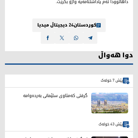
داهاتوودا ئەم یاداشتنامەیە واژۆ بکرێت.
کوردستان24 دیجیتاڵ میدیا
دوا هەواڵ
پێش 7 خولەک
گرفتی کەمئاوی سلێمانی بەردەوامە
پێش 43 خولەک