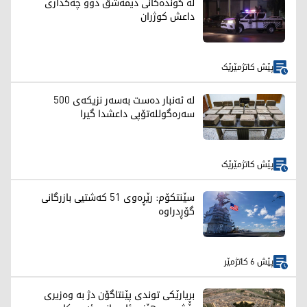
لە گوندەکانی دیمەشق دوو چەکداری
داعش کوژران
پێش کاتژمێرێک
لە ئەنبار دەست بەسەر نزیکەی 500
سەرەگوللەتۆپی داعشدا گیرا
پێش کاتژمێرێک
سێنتکۆم: رێڕەوی 51 کەشتیی بازرگانی
گۆڕدراوە
پێش 6 کاتژمێر
بڕیارێکی توندی پێنتاگۆن دژ بە وەزیری