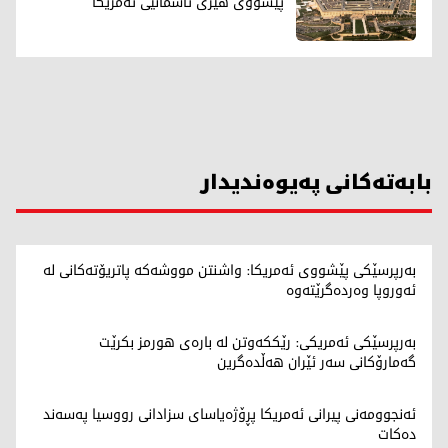
پێشووی هێزی ئاسمانیی ئەمریکا
بابەتەکانی پەیوەندیدار
بەرپرسێکی پێشووی ئەمریکا: واشنتن مووشەکە پاتریۆتەکانی لە
ئەوروپا وەردەگرێتەوە
بەرپرسێکی ئەمریکی: رێککەوتن لە بارەی هورمز بکرێت
گەمارۆکانی سەر ئێران هەڵدەگرین
ئەنجوومەنی پیرانی ئەمریکا پڕۆژەیاسای سزادانی رووسیا په‌سه‌ند
ده‌كات