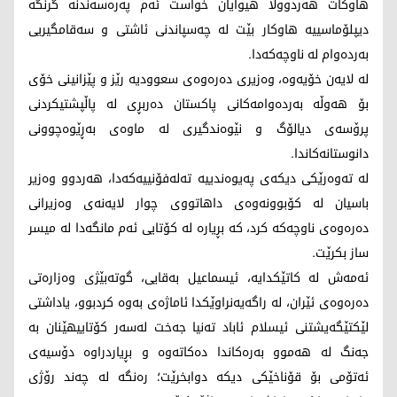
هاوکات هەردوولا هیوایان خواست ئەم پەرەسەندنە گرنگە
دیپلۆماسییە هاوکار بێت لە چەسپاندنی ئاشتی و سەقامگیریی
بەردەوام لە ناوچەکەدا.
لە لایەن خۆیەوە، وەزیری دەرەوەی سعوودیە رێز و پێزانینی خۆی
بۆ هەوڵە بەردەوامەکانی پاکستان دەربڕی لە پاڵپشتیکردنی
پرۆسەی دیالۆگ و نێوەندگیری لە ماوەی بەڕێوەچوونی
دانوستانەکاندا.
لە تەوەرێکی دیکەی پەیوەندییە تەلەفۆنییەکەدا، هەردوو وەزیر
باسیان لە کۆبوونەوەی داهاتووی چوار لایەنەی وەزیرانی
دەرەوەی ناوچەکە کرد، کە بڕیارە لە کۆتایی ئەم مانگەدا لە میسر
ساز بکرێت.
ئەمەش لە کاتێکدایە، ئیسماعیل بەقایی، گوتەبێژی وەزارەتی
دەرەوەی ئێران، لە راگەیەنراوێکدا ئاماژەی بەوە کردبوو، یاداشتی
لێکتێگەیشتنی ئیسلام ئاباد تەنیا جەخت لەسەر کۆتاییهێنان بە
جەنگ لە هەموو بەرەکاندا دەکاتەوە و بڕیاردراوە دۆسیەی
ئەتۆمی بۆ قۆناخێکی دیکە دوابخرێت؛ رەنگە لە چەند رۆژی