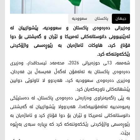
جیهان
پاکستان
سعوودیە
وەزیرانی دەرەوەی پاکستان و سعوودیە، پێشوازییان لە
ئەرێنیبوونی دانوستانەکانی ئەمریکا و ئێران و گەیشتنی بۆ دوا
قۆناغ کرد، هاوکات ئاماژەیان بە رێوڕەسمی واژۆکردنی
رێککەوتنەکە کرد.
شەممە، 13ـی حوزەیرانی 2026، محەمەد ئیسحاقدار، وەزیری
دەرەوەی پاکستان بە تەلەفۆن لەگەڵ فەیسەڵ بن فەرحان،
وەزیری دەرەوەی سعوودیە کرد، هەردوو لا تاوتوێی دوایین
پێشهاتەکانی ناوچەکەیان کرد.
بە پێی راگەیەنراوی وەزارەتی دەرەوەی پاکستان، لە دەستپێکی
پەیوەندییە تەلەفۆنییەکەدا، هەردوولا پێشوازییان لە گەیشتنی
دانوستانەکانی ئەمریکا و ئێران بۆ دوا قۆناغ کرد و ئاماژەیان بە
رێوڕەسمی واژۆکردنی رێککەوتنەکە کرد کە بڕیارە سبەی بەڕێوە
بچێت.