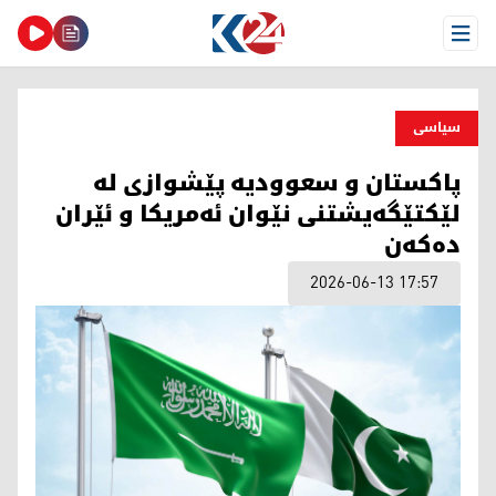
Open Menu
سیاسی
پاکستان و سعوودیە پێشوازی لە
لێکتێگەیشتنی نێوان ئەمریکا و ئێران
دەکەن
2026-06-13 17:57