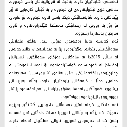
ئەفسەرە شایەتییان داوە. یەکێک لە قوربانییەکان باسی کردووە،
حەلەبی خۆی لێکۆڵینەوەی لێ کردووە و بە کێبڵی کارەبایی لە ژێر
پێیەکانی داوە. شایەتحاڵێکی دیکە باسی لەوە کردووە، بۆ ماوەی
نۆ رۆژ بە رووتی لە زیندانێکی تەسکدا هێڵدراوەتەوە و ئاوی
ساردیان بەسەردا رشتووە.
ئەم کەیسە تەنیا رەهەندی مرۆیی نییە، بەڵکو ململانێی
هەواڵگریشی تێدایە. بەگوێرەی راپۆرتە میدیاییەکان، خالید حەلەبی
لە ساڵی 2015دا بە هاوکاریی دەزگای هەواڵگریی ئیسرائیل
(مۆساد) لە فەڕەنساوە گواستراوەتەوە بۆ نەمسا، ئەوەش لە
چوارچێوەی رێککەوتنێکی نهێنی بەناوی "شیری سپی". هەرچەندە
حەلەبی دەڵێت؛ خزمەکانی یارمەتییان داوە، بەڵام بەرپرسانی
پێشووی هەواڵگریی نەمسا بەهۆی پاراستنی ئەم ئەفسەرە پێشتر
رووبەڕووی لێپێچینەوە بوونەتەوە.
ئەم دادگایی کردنە لەژێر دەسەڵاتی دادوەریی گشتگیر بەڕێوە
دەچێت، کە رێگە بە وڵاتانی ئەوروپا دەدات دادگایی ئەو کەسانە
بکەن کە لە دەرەوەی ئەوروپا تاوانی جەنگییان ئەنجام داوە.