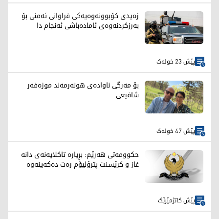
زەیدی کۆبوونەوەیەکی فراوانی ئەمنی بۆ
بەرزکردنەوەی ئامادەباشی ئەنجام دا
پێش 23 خولەک
بۆ مەرگی ناوادەی هونەرمەند موزەفەر
شافیعی
پێش 47 خولەک
حکوومەتی هەرێم: بڕیارە تاکلایەنەی دانە
غاز و کرێسنت پترۆلیۆم رەت دەکەینەوە
پێش کاتژمێرێک