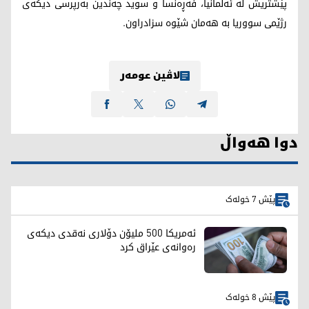
پێشتریش لە ئەڵمانیا، فەڕەنسا و سوید چەندین بەرپرسی دیکەی
رژێمی سووریا بە هەمان شێوە سزادراون.
لاڤین عومەر
دوا هەواڵ
پێش 7 خولەک
ئەمریکا 500 ملیۆن دۆلاری نەقدی دیکەی
رەوانەی عێراق کرد
پێش 8 خولەک