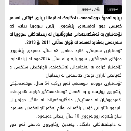
سووریا
رژێمی سووریا
بڕیارە ئەمڕۆ دووشەممە، دادگایەک لە ڤیەننا بڕیاری کۆتایی لەسەر
کەیسی دوو ئەفسەری پێشووی رژێمی سووریا بدات، کە
تۆمەتبارن بە ئەشکەنجەدانی هاووڵاتییان لە زیندانەکانی سووریا لە
سەردەمی بەشارد ئەسەد لە نێوان ساڵانی 2011 بۆ 2013.
تۆمەتباری سەرەکی، خالید حەلەبی 63 ساڵ، عەمیدی پێشووی
دەزگای هەواڵگریی سووریایە و لە ساڵی 2024ەوە لە زینداندایە.
تۆمەتبار کراوە بە ئەنجامدانی ئەشکەنجە، ناچارکردنی سێکسی و
گەیاندنی ئازاری توندی جەستەیی بە زیندانیان.
تۆمەتباری دووەم، موسعەب ئەبو روکبە 54 ساڵ، موقەدەمێکی
پێشووی پۆلیسە و بە هەمان تۆمەتدەستگیر کراوە. هەرچەندە
هەردووکیان لە دەستپێکی دادگاییەکەیاندا لە مانگی حوزەیرانی
رابردوو بێتاوانیی خۆیان راگەیاند، بەڵام ئەگەر تاوانەکەیان بەسەردا
ساخ بێتەوە، رووبەڕووی 10 ساڵ زیندانی دەبنەوە.
لە دانیشتنەکانی دادگادا، چەندین رزگاربووی دەستی ئەو دوو