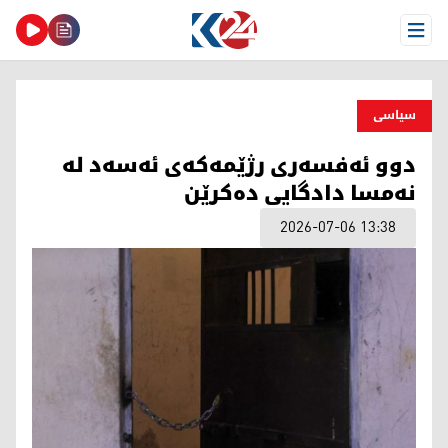
Open Menu
سیاسی
دوو ئەفسەری رژێمەکەی ئەسەد لە
نەمسا دادگایی دەکرێن
2026-07-06 13:38