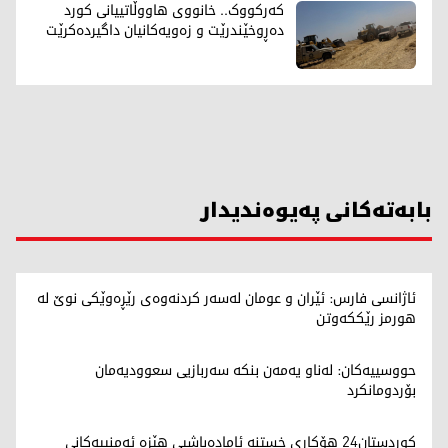
کەرکووک.. خانووی هاووڵاتییانی کورد
دەڕوخێندرێت و زەویەکانیان داگیردەکرێت
بابەتەکانی پەیوەندیدار
ئاژانسی فارس: ئێران و عومان لەسەر کردنەوەی رێڕەوێکی نوێ لە
هورمز رێککەوتن
حووسییەکان: لەناو یەمەن بنکە سەربازیی سعوودیەمان
بۆردومانکرد
کوردستان24 هۆکاری خستنە ئامادەباشیی هێزە ئەمنییەکانی