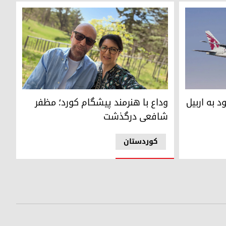
بیان سامی عبدالرحمن و هنرمند فقید مظفر شافعی
ربیل را از سر می‌گیرد
وداع با هنرمند پیشگام کورد؛ مظفر
 به اربیل
شافعی درگذشت
کوردستان