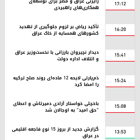
رایزنی عراق و مصر برای توسعه‌ی
17:12
همکاری‌های راهبردی
تأکید ریاض بر لزوم جلوگیری از تهدید
16:20
کشورهای همسایه از خاک عراق
دیدار نچیروان بارزانی با نخست‌وزیر عراق
15:41
و ائتلاف ادارە دولت
دَم‌پارتی لایحه ۱۲ ماده‌ای روند صلح ترکیه
15:24
را امضا کرد
باخچلی خواستار آزادی دمیرتاش و اعطای
15:08
"حق امید" به اوجالان شد
گزارش جدید از بروز ۱۵ نوع فاجعه اقلیمی
13:53
در عراق