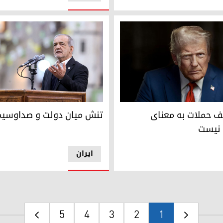
مسعود پزشکیان رئیس جمهور ا
 حملات به معنای عقب‌نشینی نیست
تنش میان دولت و صداوسیما
ف حملات به معنای
 نیست
ایران
5
4
3
2
1