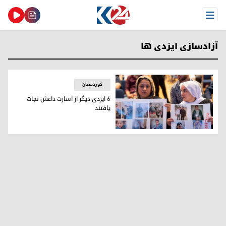
Open Menu
آزادسازی ایزدی ها
کوردستان
٦ ایزدی دیگر از اسارت داعش نجات
یافتند
تا کنون فقط ٣،٥٥٤ نفر از آنان نجات یافته‌اند