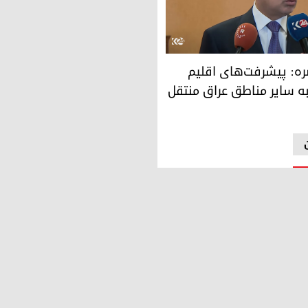
ی، استاندار بصره
صره: پیشرفت‌های اقلیم
ه سایر مناطق عراق منتقل