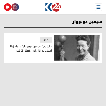
Open Menu
سیمین دوبووار
ایران
جایزه‌ی "سیمین دوبووار" به یاد ژینا
امینی به زنان ایران تعلق گرفت
سیمین دوبووار، نویسنده‌ی فیمینیست فرانسوی