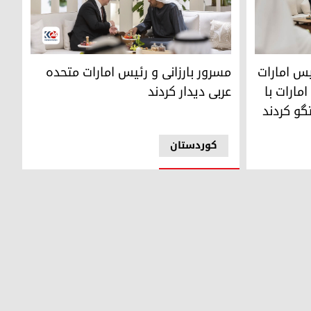
 سمت راست در کاخ الشاطی در ابوظبی، سه‌شنبه ٤ ژوئن ٢٠٢٤- عکس: AP
روان بارزانی
دیدار مسرور بارزانی، نخست وزیر اقلیم کوردستان و
س امارات
مسرور بارزانی و رئیس امارات متحده
مارات با
عربی دیدار کردند
گو کردند
کوردستان