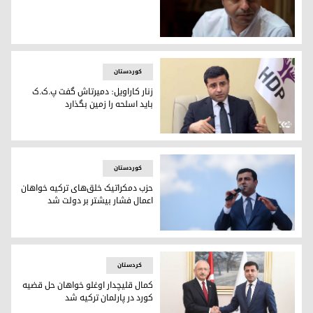
صلاح‌الدین دمیرتاش، عضو سابق رهبری مشترک حزب دموکراتیک 
کوردستان
زنار کاراویل: دمیرتاش گفت پ.ک.ک
باید اسلحه را زمین بگذارد
صلاح‌الدین دمیرتاش، عضو سابق رهبری مشترک حزب دموکراتیک 
کوردستان
حزب دمکراتیک خلق‌های ترکیه خواهان
اعمال فشار بیشتر بر دولت شد
صلاح الدین دمیرتاش از رهبران سابق حزب دمکراتیک خلق‌های ترک
کردستان
کمال قلیچدار اوغلو خواهان حل قضیە
کورد در پارلمان ترکیە شد