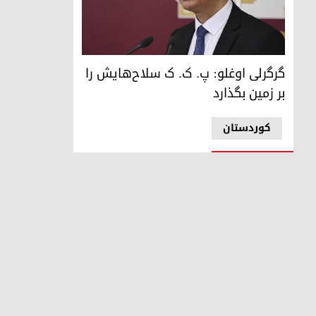
عمر فاروق گرگرلی اوغلو، نماینده حزب دموکراتیک خلق در پارلم
گرگرلی اوغلو: پ. ک. ک سلاح‌هایش را
بر زمین بگذارد
کوردستان