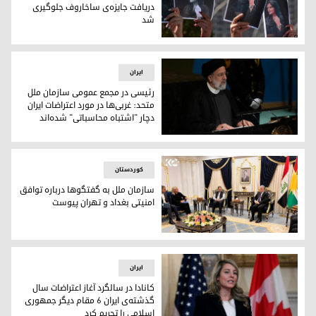
دریافت جایزه‌ی ساخاروف جلوگیری
شد
از خروج خانواده‌ی ژینا امینی برای دریافت جایزه‌ی ساخاروف جلو
ایران
رئیسی در مجمع عمومی سازمان ملل
متحد: غربی‌ها در مورد اعتراضات ایران
دچار "اشتباه محاسباتی" شده‌اند
سخنرانی ابراهیم رئیسی رئیس جمهوری ایران در مجمع عمومی سا
کوردستان
سازمان ملل به گفتگوها درباره توافق
امنیتی بغداد و تهران پیوست
ریبر احمد، وزیر امور داخلی اقلیم کوردستان، قاسم الاعرجی، وزی
ایران
کانادا در سالگرد آغاز اعتراضات سال
گذشته‌ی ایران ۶ مقام دیگر جمهوری
اسلامی را تحریم کرد