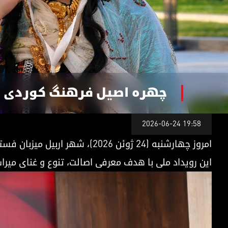
چهرە اصیل فرهنگ کوردی 
هرە اصیل فرهنگ کوردی در مسیر گینس
2026-06-24 19:58
امروز چهارشنبه (۲۴ ژوئن ۲۰۲۶)، شهر اربیل میزبان فستیوال بزرگ لباس سنتی و فرهنگی کوردی است که به همت سازمان "کوردستان فاوندیشن" آغاز به کار کرده است.
این رویداد ملی با هدف معرفی اصالت، تنوع و غنای میرا