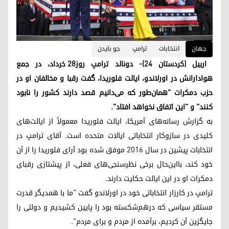
جھان
انتخابات
ترامپ
جو بایدن
اربیل (کردستان ۲۴)- دونالد ترامپ روز۲۸ خرداد، در جمع
هوادارانش در اورلاندو، ایالت فلوریدا، گفت رقبا و مخالفان او در
حزب دمکرات "همان‌طور که می‌دانیم قصد دارند کشور را نابود
کنند" و "این اتفاق نخواهد افتاد".
بە گزارش رسانه‌های آمریکا، ایالت فلوریدا معمولاً از ایالت‌های
کلیدی در سازوکار انتخاباتی ایالات متحده است. آقای ترامپ در
انتخابات پیشین در سال ۲۰۱۶ موفق شده بود آرای فلوریدا را از آن
خود کند، بااین‌حال برخی نظرسنجی‌های فعلی، از پیشتازی رقبای
دمکرات او در این ایالت حکایت دارند.
ترامپ در کارزار انتخاباتی خود در اورلاندو گفت "ما با همدیگر قدرت
مستقر سیاسی که درهم‌شکسته بود را پایین کشیدیم و دولتی را
جایگزین آن کردیم، برآمده از مردم و برای مردم".