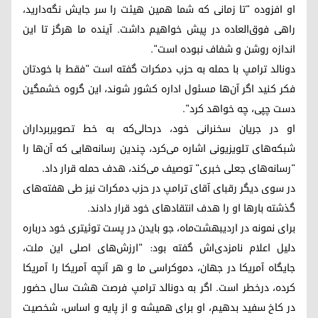
او افزوده "تا زمانی که شما همین هیئت را سر جایش نگه‌دارید،
راهی فوق‌العاده در پیش خواهیم داشت. آینده ما هرگز تا این
اندازه روشن و شفاف نبوده است".
دونالد ترامپ با حمله به حزب دمکرات گفته است "فقط با خودتان
فکر کنید اگر آن‌ها مسئول اداره کشور شوند، این گروه خشمگین
دست چپی، چه خواهد کرد".
او در جریان سخنرانی خود، درحالی‌که به خط تصویربرداران
شبکه‌های تلویزیونی اشاره می‌کرد، چندین رسانه‌هایی که آن‌ها را
"رسانه‌های جعلی خبری" توصیف می‌کند، هدف حمله قرار داد.
در سوی دیگر رقبای آقای ترامپ در حزب دمکرات نیز طی هفته‌های
گذشته بارها او را هدف انتقادهای خود قرار دادند.
برای نمونه در اردیبهشت‌ماه، جو بایدن در پست توئیتری خود درباره
دلیل اعلام نامزدی‌اش گفته بود: "ارزش‌های اصلی این ملت،
جایگاه آمریکا در جهان، دموکراسی ما و هر آنچه آمریکا را آمریکا
کرده، درخطر است. اگر به دونالد ترامپ فرصت هشت سال حضور
در کاخ سفید بدهیم، او برای همیشه و از پایه و اساس، شخصیت