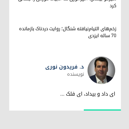
کرد
زخم‌های التیام‌نیافته شنگال؛ روایت دردناک بازمانده
۷۰ ساله ایزدی
د. فریدون نوری
نویسندە
د. فریدون نوری
ای داد و بیداد، ای فلک ...