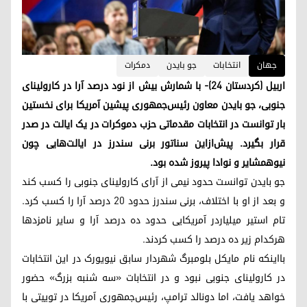
جھان
انتخابات
جو بایدن
دمکرات
اربیل (کردستان ۲۴)- با شمارش بیش از نود درصد آرا در کارولینای
جنوبی،‌ جو بایدن معاون رئیس‌جمهوری پیشین آمریکا برای نخستین
بار توانست در انتخابات مقدماتی حزب دموکرات در یک ایالت در صدر
قرار بگیرد. پیش‌ازاین سناتور برنی سندرز در ایالت‌هایی چون
نیوهمشایر و نوادا پیروز شده بود.
جو بایدن توانست حدود نیمی از آرای کارولینای جنوبی را کسب کند
و بعد از او با اختلاف،‌ برنی سندرز حدود ۲۰ درصد آرا را کسب کرد.
تام استیر میلیاردر آمریکایی حدود ده درصد آرا و سایر نامزدها
هرکدام زیر ده درصد را کسب کردند.
بااینکه نام مایکل بلومبرگ شهردار سابق نیویورک در این انتخابات
در کارولینای جنوبی نبود و در انتخابات «سه شنبه بزرگ» حضور
خواهد یافت، اما دونالد ترامپ، رئیس‌جمهوری آمریکا در توییتی با