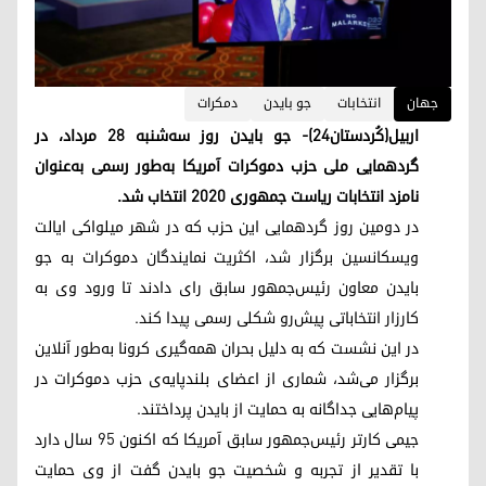
جھان
انتخابات
جو بایدن
دمکرات
اربیل(کُردستان۲۴)- جو بایدن روز سه‌شنبه ۲۸ مرداد، در
گردهمایی ملی حزب دموکرات آمریکا به‌طور رسمی به‌عنوان
نامزد انتخابات ریاست جمهوری ۲۰۲۰ انتخاب شد.
در دومین روز گردهمایی این حزب که در شهر میلواکی ایالت
ویسکانسین برگزار شد، اکثریت نمایندگان دموکرات به جو
بایدن معاون رئیس‌جمهور سابق رای دادند تا ورود وی به
کارزار انتخاباتی پیش‌رو شکلی رسمی پیدا کند.
در این نشست که به دلیل بحران همه‌گیری کرونا به‌طور آنلاین
برگزار می‌شد، شماری از اعضای بلندپایه‌ی حزب دموکرات در
پیام‌هایی جداگانه به حمایت از بایدن پرداختند.
جیمی کارتر رئیس‌جمهور سابق آمریکا که اکنون ۹۵ سال دارد
با تقدیر از تجربه و شخصیت جو بایدن گفت از وی حمایت