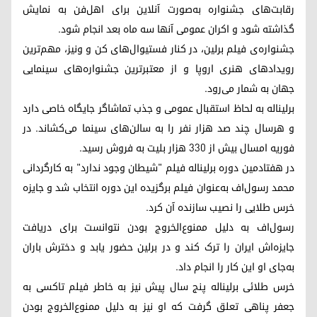
رقابت‌های جشنواره به‌صورت آنلاین برای اهل‌فن به نمایش
گذاشته شود و اکران عمومی آنها سه ماه بعد انجام شود.
جشنواره‌ی فیلم برلین، در کنار فستیوال‌های کن و ونیز، مهم‌ترین
رویدادهای هنری اروپا و از معتبرترین جشنواره‌های سینمایی
جهان به شمار می‌رود.
برلیناله به لحاظ استقبال عمومی و جذب تماشاگر جایگاه خاصی دارد
و هرسال چند صد هزار نفر را به سالن‌های سینما می‌کشاند. در
فوریه امسال بیش از ۳۳۰ هزار بلیت به فروش رسید.
در هفتادمین دوره برلیناله فیلم "شیطان وجود ندارد" به کارگردانی
محمد رسول‌اف به‌عنوان فیلم برگزیده این دوره انتخاب شد و جایزه
خرس طلایی را نصیب سازنده آن کرد.
رسول‌اف به دلیل ممنوع‌الخروج بودن نتوانست برای دریافت
جایزه‌اش ایران را ترک کند و در برلین حضور یابد و دخترش باران
به‌جای او این کار را انجام داد.
خرس طلائی برلیناله پنج سال پیش نیز به خاطر فیلم تاکسی به
جعفر پناهی تعلق گرفت که او نیز به دلیل ممنوع‌الخروج بودن