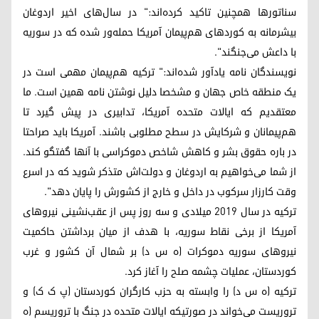
سناتورها همچنین تاکید کرده‌اند:" در سال‌های اخیر اردوغان
بیشرمانه به کوردهای هم‌پیمان آمریکا حمله‌ور شده که در سوریه
با داعش می‌جنگند".
نویسندگان نامه یادآور شده‌اند:" ترکیه هم‌پیمان مهمی است در
یک منطقه خاص جهان و مشخصا دلیل نوشتن نامه همین است. ما
معتقدیم که ایالات متحده آمریکا، تدابیری در پیش گیرد تا
هم‌پیمانان و شرکایش در سطح مطلوبی باشند. آمریکا باید صراحتا
در باره حقوق بشر و کاهش شاخص دموکراسی با آنها گفتگو کند.
از شما می‌خواهیم به اردوغان و دولت‌‌اش متذکر شوید که در اسرع
وقت کارزار سرکوب در داخل و خارج از کشورش را پایان دهد".
ترکیه در سال ٢٠١٩ میلادی و سە روز پس از عقب‌نشینی نیروهای
آمریکا از برخی نقاط سوریه، با هدف از میان برداشتن حاکمیت
نیروهای سوریه دموکرات (ه س د) بر شمال آن کشور و غرب
کوردستان، عملیات چشمه صلح را آغاز کرد.
ترکیه (ه س د) را وابسته به حزب کارگران کوردستان (پ ک ک) و
تروریست می‌خواند در صورتیکه ایالات متحده در جنگ با تروریسم (ه