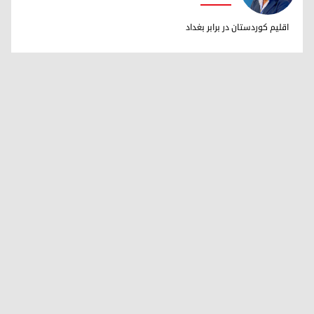
دکتر ابراهیم خالد
اقلیم کوردستان در برابر بغداد