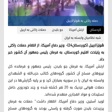
حمله راکتی به هَولِر/اربیل
کردستان
ارتش آمریکا
جو بایدن
حملات راکتی به اربیل
شبه نظامیان وابسته به ایران
هَولِر/اربیل (کوردستان٢٤)- وزیر دفاع آمریکا، از انتقام حملات راکتی
به پایتخت اقلیم کوردستان، به فرمان رئیس جمهور آن کشور خبر
داد.
ارتش آمریکا، به فرمان جو بایدن، رئیس جمهور و فرمانده کل
نیروهای مسلح آن کشور، گروه‌های کتائب حزب‌الله و الشهدای
وابسته به ایران را در سوریه بمباران کرد و بر پایه گزارش‌ها در این
حملات هوایی نزدیک به ٢٠ نفر کشته شده و چند خودروی حامل
تسلیحات و مواد انفجاری منهدم شده‌اند.
لوید آستین، وزیر دفاع آمریکا، اظهار داشت:" حملات به فرمان
پرزیدنت بایدن صورت گرفته و پاسخی بودند به گروه‌های مسلح