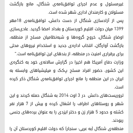
غیرمسئول و عدم اجرای توافق‌نامە‌ی شنگال، مانع بازگشت
مسئولان و کارمندان ادار‌ی شهر شده‌ است.
پس از آزاد‌سازی شنگال از دست داعش، توافق‌نامه‌ی ۱۸مهر
۱۳۹۹ میان دولت اقلیم کوردستان و بغداد امضا گردید. عادی‌سازی
اوضاع شنگال، خروج گرو‌ه‌ها و شبه‌نظامیان مسلح از منطقه،
بازگشت آوارگان، انتخاب اداره‌ی جدید و استخدام نیروهای محلی
برای برقراری امنیت در منطقه، از بند‌های این توافق‌نامه است."
وزارت دفاع آمریکا هم اخیرا در گزارش سالانه‌ی خود بە کنگره‌ی
این کشور، حضور افراد مسلح پ‌ک‌ک و میلیشیاهای وابستە بە
ایران در این منطقه‌ را مانع اجرای توافق‌نامه‌ی شنگال ذکر کرده
است.
تروریست‌های داعش در ۳ اوت ۲۰۱۴ به شنگال حمله کردند و این
شهر و روستاهای اطراف را اشغال کرده و بیش از ۷ هزار نفر
کشته و حدود ۵ هزار زن و دختر ایزدی را به عنوان برده‌های جنسی
ربودند.
منطقه‌ی شنگال (به عربی: سنجار) که دولت اقلیم کوردستان آن را