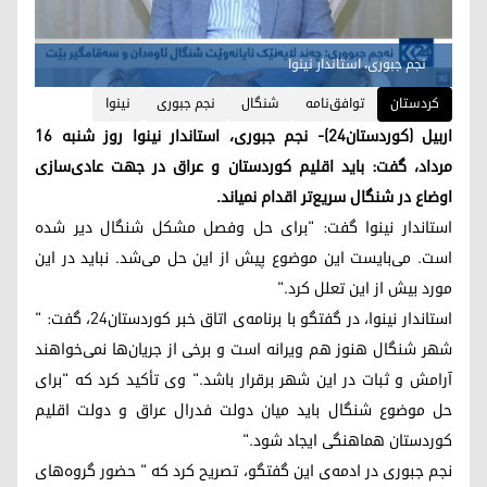
نجم جبوری، استاندار نینوا
کردستان
توافق‌نامه
شنگال
نجم جبوری
نینوا
اربیل (کوردستان٢٤)- نجم جبوری، استاندار نینوا روز شنبه ١٦
مرداد، گفت: باید اقلیم کوردستان و عراق در جهت عادی‌سازی
اوضاع در شنگال سریع‌تر اقدام نمیاند.
استاندار نینوا گفت: "برای حل وفصل مشکل شنگال دیر شده
است. می‌بایست این موضوع پیش از این حل می‌شد. نباید در این
مورد بیش از این تعلل کرد."
استاندار نینوا، در گفتگو با برنامه‌ی اتاق خبر کوردستان٢٤، گفت: "
شهر شنگال هنوز هم ویرانه است و برخی از جریان‌ها نمی‌خواهند
آرامش و ثبات در این شهر برقرار باشد." وی تأکید کرد که "برای
حل موضوع شنگال باید میان دولت فدرال عراق و دولت اقلیم
کوردستان هماهنگی ایجاد شود."
نجم جبوری در ادمه‌ی این گفتگو، تصریح کرد کە " حضور گروه‌های