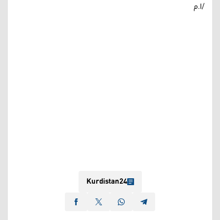
/ا.م
Kurdistan24