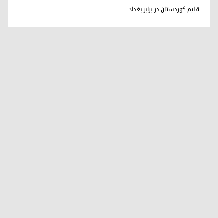
دکتر ابراهیم خالد
اقلیم کوردستان در برابر بغداد